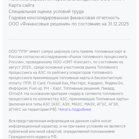
Карта сайта
Специальная оценка условий труда
Годовая консолидированная финансовая отчетность
ООО «Финансовые решения» по состоянию на 31.12.2025
ООО "ППР" имеет самую широкую сеть приема топливных карт в
России согласно исследованию «Рынок топливного процессинга
России», проведенному ООО «ОМТ-Консалт», по состоянию на
август 2025., среди основных участников рынка Топливного
процессинга на АЗС по рейтингу операторов топливного
процессинга принимающих топливные карты и бесконтактную
оплату: ППР, Е1 Card, Полный бак, Мастерс, Кардекс, ЯндексGo,
Инфорком, Fuel up, РН - Карт, Топливные решения, Ликард,
Опти24. На основании критерия «лидер в сегменте топливного
процессинга по количеству АЗС, принимающих Топливные карты»
(включая все типы АЗС (АЗС, АЗК, МАЗС, МАЗК, АГЗС, АГЗК,
АГНКС на территории РФ).
Читать подробнее
Вся представленная информация на данном сайте носит
информационный характер, и ни при каких условиях не является
публичной или иной офертой, определяемой положениями
Гражданского кодекса РФ.