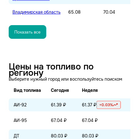
Владимирская область
65.08
70.04
Показать все
Цены на топливо по
региону
Выберите нужный город или воспользуйтесь поиском
Вид топлива
Сегодня
Неделя
Ме
АИ-92
61.39 ₽
61.37 ₽
61.
+0.03%
АИ-95
67.04 ₽
67.04 ₽
66.
ДТ
80.03 ₽
80.03 ₽
79.