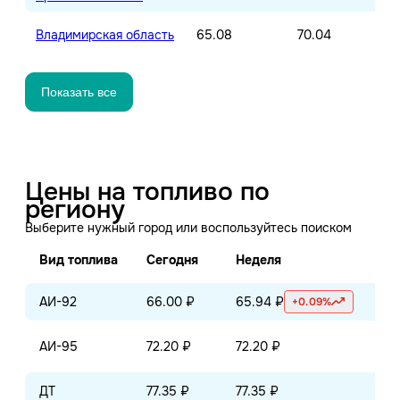
Владимирская область
65.08
70.04
Показать все
Цены на топливо по
региону
Выберите нужный город или воспользуйтесь поиском
Вид топлива
Сегодня
Неделя
Ме
АИ-92
66.00 ₽
65.94 ₽
65
+0.09%
АИ-95
72.20 ₽
72.20 ₽
72
ДТ
77.35 ₽
77.35 ₽
77