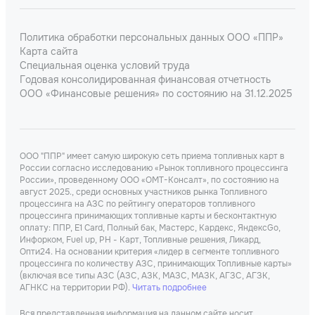
Политика обработки персональных данных ООО «ППР»
Карта сайта
Специальная оценка условий труда
Годовая консолидированная финансовая отчетность
ООО «Финансовые решения» по состоянию на 31.12.2025
ООО "ППР" имеет самую широкую сеть приема топливных карт в
России согласно исследованию «Рынок топливного процессинга
России», проведенному ООО «ОМТ-Консалт», по состоянию на
август 2025., среди основных участников рынка Топливного
процессинга на АЗС по рейтингу операторов топливного
процессинга принимающих топливные карты и бесконтактную
оплату: ППР, Е1 Card, Полный бак, Мастерс, Кардекс, ЯндексGo,
Инфорком, Fuel up, РН - Карт, Топливные решения, Ликард,
Опти24. На основании критерия «лидер в сегменте топливного
процессинга по количеству АЗС, принимающих Топливные карты»
(включая все типы АЗС (АЗС, АЗК, МАЗС, МАЗК, АГЗС, АГЗК,
АГНКС на территории РФ).
Читать подробнее
Вся представленная информация на данном сайте носит