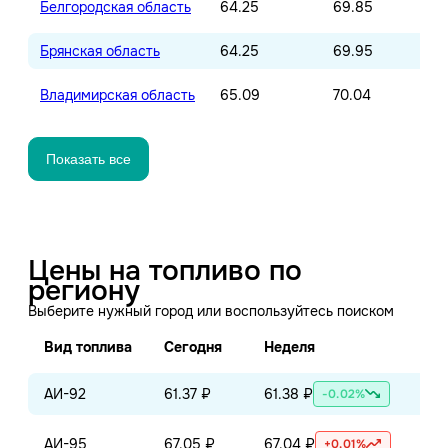
Белгородская область
64.25
69.85
Брянская область
64.25
69.95
Владимирская область
65.09
70.04
Показать все
Цены на топливо по
региону
Выберите нужный город или воспользуйтесь поиском
Вид топлива
Сегодня
Неделя
Ме
АИ-92
61.37 ₽
61.38 ₽
61.
-0.02%
АИ-95
67.05 ₽
67.04 ₽
66.
+0.01%