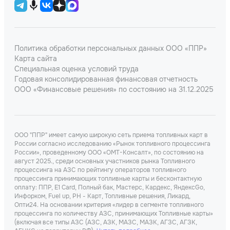
Политика обработки персональных данных ООО «ППР»
Карта сайта
Специальная оценка условий труда
Годовая консолидированная финансовая отчетность
ООО «Финансовые решения» по состоянию на 31.12.2025
ООО "ППР" имеет самую широкую сеть приема топливных карт в
России согласно исследованию «Рынок топливного процессинга
России», проведенному ООО «ОМТ-Консалт», по состоянию на
август 2025., среди основных участников рынка Топливного
процессинга на АЗС по рейтингу операторов топливного
процессинга принимающих топливные карты и бесконтактную
оплату: ППР, Е1 Card, Полный бак, Мастерс, Кардекс, ЯндексGo,
Инфорком, Fuel up, РН - Карт, Топливные решения, Ликард,
Опти24. На основании критерия «лидер в сегменте топливного
процессинга по количеству АЗС, принимающих Топливные карты»
(включая все типы АЗС (АЗС, АЗК, МАЗС, МАЗК, АГЗС, АГЗК,