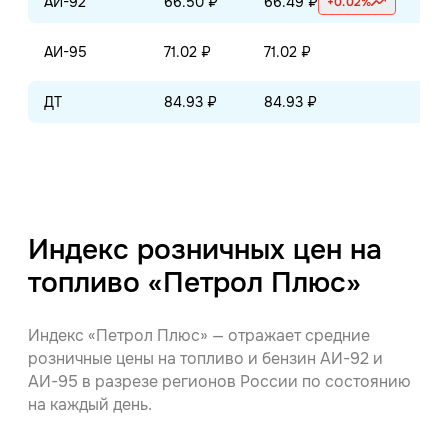
АИ-92
66.50 ₽
66.49 ₽
66
+0.02%
АИ-95
71.02 ₽
71.02 ₽
70
ДТ
84.93 ₽
84.93 ₽
84
Индекс розничных цен на
топливо «Петрол Плюс»
Индекс «Петрол Плюс» — отражает средние
розничные цены на топливо и бензин АИ-92 и
АИ-95 в разрезе регионов России по состоянию
на каждый день.