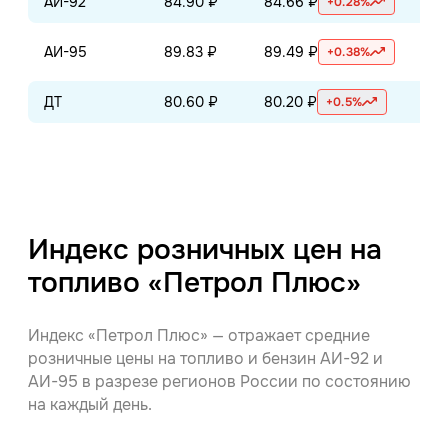
АИ-92
84.90 ₽
84.66 ₽
70
+0.28%
АИ-95
89.83 ₽
89.49 ₽
75
+0.38%
ДТ
80.60 ₽
80.20 ₽
85
+0.5%
Индекс розничных цен на
топливо «Петрол Плюс»
Индекс «Петрол Плюс» — отражает средние
розничные цены на топливо и бензин АИ-92 и
АИ-95 в разрезе регионов России по состоянию
на каждый день.