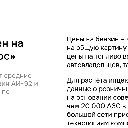
Цены на бензин – 
н на
на общую картину 
юс»
цены на топливо в
автовладельцев, т
т средние
Для расчёта инде
зин АИ-92 и
данные о розничны
 по
на основании сов
чем 20 000 АЗС в
большой сети при
технологиям ком