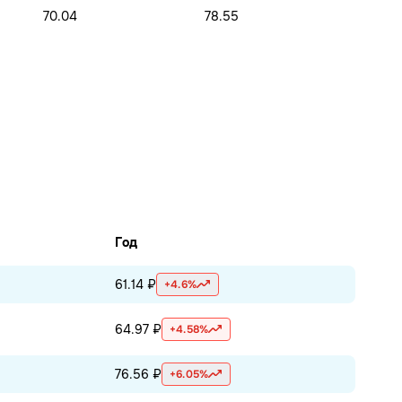
70.04
78.55
Год
61.14 ₽
+4.6%
64.97 ₽
+4.58%
76.56 ₽
+6.05%