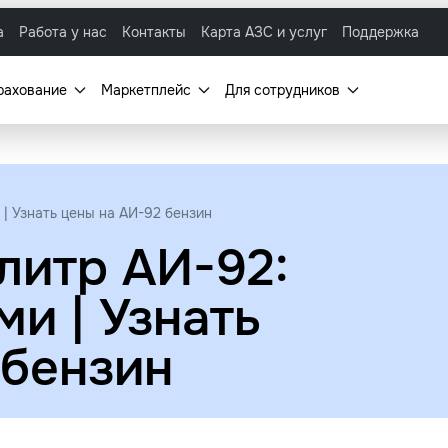
а
Работа у нас
Контакты
Карта АЗС и услуг
Поддержка
рахование
Маркетплейс
Для сотрудников
 | Узнать цены на АИ-92 бензин
литр АИ-92:
и | Узнать
 бензин