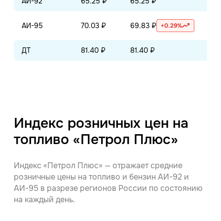
АИ-92
65.25 ₽
65.25 ₽
65
АИ-95
70.03 ₽
69.83 ₽
69
+0.29%
ДТ
81.40 ₽
81.40 ₽
81
Индекс розничных цен на
топливо «Петрол Плюс»
Индекс «Петрол Плюс» — отражает средние
розничные цены на топливо и бензин АИ-92 и
АИ-95 в разрезе регионов России по состоянию
на каждый день.