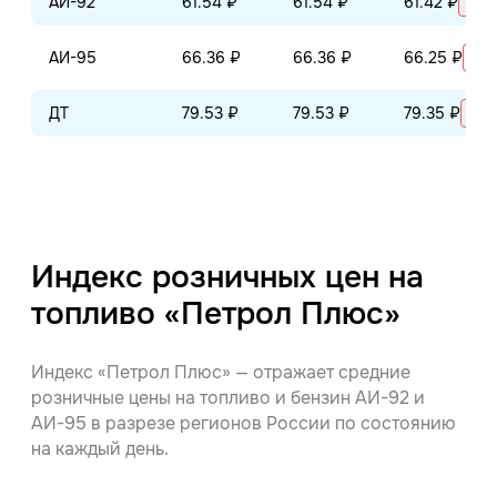
АИ-92
61.54 ₽
61.54 ₽
61.42 ₽
+0.
АИ-95
66.36 ₽
66.36 ₽
66.25 ₽
+0.
ДТ
79.53 ₽
79.53 ₽
79.35 ₽
+0.
Индекс розничных цен на
топливо «Петрол Плюс»
Индекс «Петрол Плюс» — отражает средние
розничные цены на топливо и бензин АИ-92 и
АИ-95 в разрезе регионов России по состоянию
на каждый день.