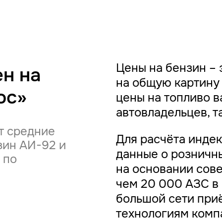
Цены на бензин – 
н на
на общую картину 
юс»
цены на топливо в
автовладельцев, т
т средние
Для расчёта инде
зин АИ-92 и
данные о розничны
 по
на основании сов
чем 20 000 АЗС в
большой сети при
технологиям ком