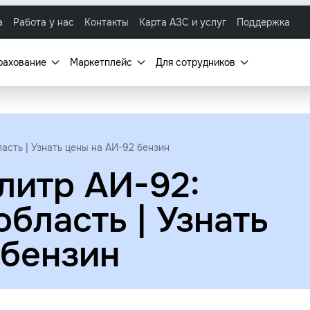
а
Работа у нас
Контакты
Карта АЗС и услуг
Поддержка
рахование
Маркетплейс
Для сотрудников
асть | Узнать цены на АИ-92 бензин
литр АИ-92:
бласть | Узнать
 бензин