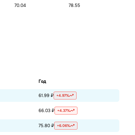
70.04
78.55
Год
61.99 ₽
+4.97%
66.03 ₽
+4.37%
75.80 ₽
+6.06%