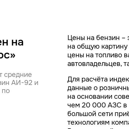
Цены на бензин – 
н на
на общую картину 
юс»
цены на топливо в
автовладельцев, т
т средние
Для расчёта инде
зин АИ-92 и
данные о розничны
 по
на основании сов
чем 20 000 АЗС в
большой сети при
технологиям ком