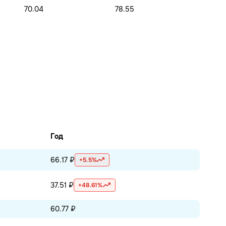
70.04
78.55
Год
66.17 ₽
+5.5%
37.51 ₽
+48.61%
60.77 ₽