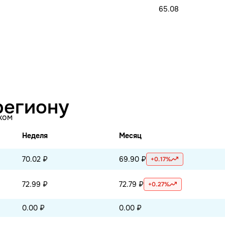
65.08
региону
ком
Неделя
Месяц
70.02 ₽
69.90 ₽
+0.17%
72.99 ₽
72.79 ₽
+0.27%
0.00 ₽
0.00 ₽