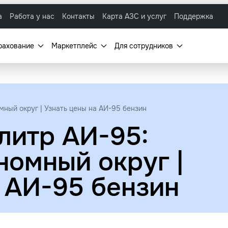
а
Работа у нас
Контакты
Карта АЗС и услуг
Поддержка
рахование
Маркетплейс
Для сотрудников
мный округ | Узнать цены на АИ-95 бензин
литр АИ-95:
номный округ |
а АИ-95 бензин