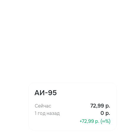
АИ-95
72,99
р.
Сейчас
0 р.
1 год назад
+72,99 р. (∞%)