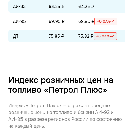
АИ-92
64.25 ₽
64.25 ₽
64
АИ-95
69.95 ₽
69.90 ₽
69
+0.07%
ДТ
75.85 ₽
75.82 ₽
75
+0.04%
Индекс розничных цен на
топливо «Петрол Плюс»
Индекс «Петрол Плюс» — отражает средние
розничные цены на топливо и бензин АИ-92 и
АИ-95 в разрезе регионов России по состоянию
на каждый день.