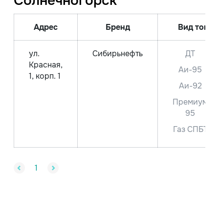
Солнечногорск
Адрес
Бренд
Вид топли
ул.
Сибирьнефть
ДТ
Красная,
Аи-95
1, корп. 1
Аи-92
Премиум
95
Газ СПБТ
1