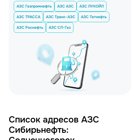
АЗС Газпромнефть
АЗС АЗС
АЗС ЛУКОЙЛ
АЗС ТРАССА
АЗС Транс-АЗС
АЗС Татнефть
АЗС Роснефть
АЗС СЛ-Газ
Список адресов АЗС
Сибирьнефть: