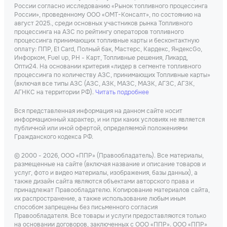
России согласно исследованию «Рынок топливного процессинга
России», проведенному ООО «ОМТ-Консалт», по состоянию на
август 2025., среди основных участников рынка Топливного
процессинга на АЗС по рейтингу операторов топливного
процессинга принимающих топливные карты и бесконтактную
оплату: ППР, Е1 Card, Полный бак, Мастерс, Кардекс, ЯндексGo,
Инфорком, Fuel up, РН - Карт, Топливные решения, Ликард,
Опти24. На основании критерия «лидер в сегменте топливного
процессинга по количеству АЗС, принимающих Топливные карты»
(включая все типы АЗС (АЗС, АЗК, МАЗС, МАЗК, АГЗС, АГЗК,
АГНКС на территории РФ).
Читать подробнее
Вся представленная информация на данном сайте носит
информационный характер, и ни при каких условиях не является
публичной или иной офертой, определяемой положениями
Гражданского кодекса РФ.
© 2000 - 2026, ООО «ППР» (Правообладатель). Все материалы,
размещенные на сайте (включая название и описание товаров и
услуг, фото и видео материалы, изображения, базы данных), а
также дизайн сайта являются объектами авторского права и
принадлежат Правообладателю. Копирование материалов сайта,
их распространение, а также использование любым иным
способом запрещены без письменного согласия
Правообладателя. Все товары и услуги предоставляются только
на основании договоров, заключенных с ООО «ППР». ООО «ППР»