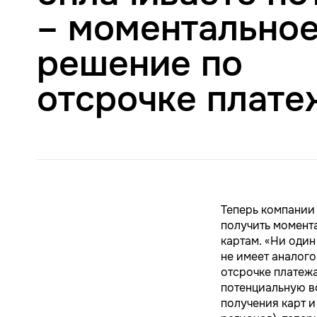
– моментально
решение по
отсрочке плате
Теперь компании
получить момент
картам. «Ни оди
не имеет аналого
отсрочке платежа
потенциальную во
получения карт и