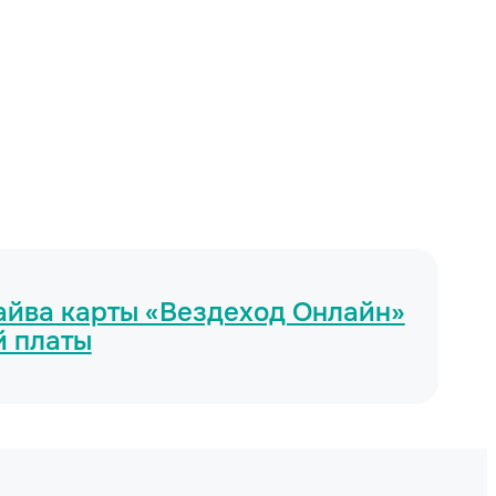
райва карты «Вездеход Онлайн»
й платы