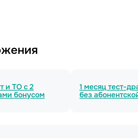
ожения
 и ТО с 2
1 месяц тест-д
ами бонусом
без абонентско