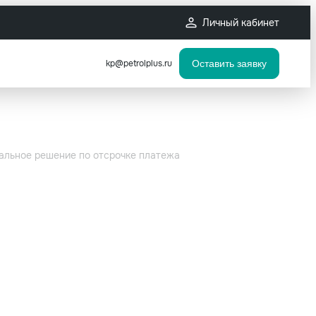
Личный кабинет
kp@petrolplus.ru
Оставить заявку
тальное решение по отсрочке платежа