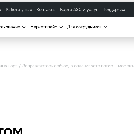
а
Работа у нас
Контакты
Карта АЗС и услуг
Поддержка
рахование
Маркетплейс
Для сотрудников
ных карт
Заправляетесь сейчас, а оплачиваете потом – момен
том