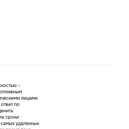
жностью –
топливным
дическими лицами
 ответ по
ценить
ли сроки
я самых удаленных