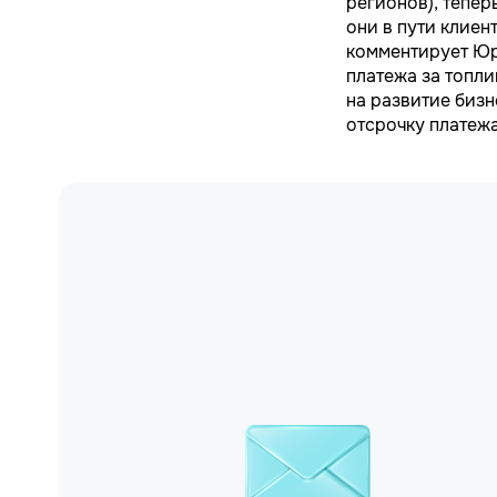
регионов), тепер
они в пути клиен
комментирует Юр
платежа за топл
на развитие бизн
отсрочку платежа