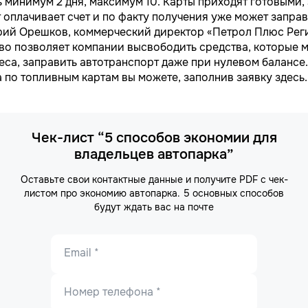
ь минимум 2 дня, максимум 10. Карты приходят готовыми,
т оплачивает счет и по факту получения уже может заправ
ий Орешков, коммерческий директор «Петрол Плюс Реги
иво позволяет компании высвободить средства, которые 
еса, заправить автотранспорт даже при нулевом балансе
 по топливным картам вы можете, заполнив заявку здесь.
Чек-лист “5 способов экономии для
владельцев автопарка”
Оставьте свои контактные данные и получите PDF с чек-
листом про экономию автопарка. 5 основных способов
будут ждать вас на почте
Email *
Номер телефона *