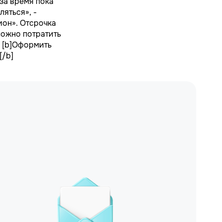
 за время пока
ляться», -
он». Отсрочка
можно потратить
. [b]Оформить
[/b]