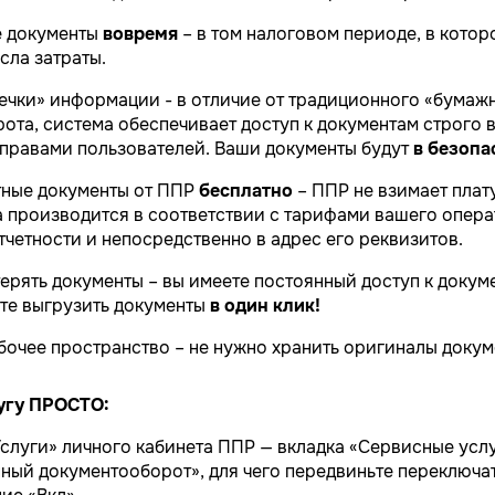
е документы
вовремя
– в том налоговом периоде, в кото
сла затраты.
течки» информации - в отличие от традиционного «бумаж
ота, система обеспечивает доступ к документам строго в
правами пользователей. Ваши документы будут
в безопа
тные документы от ППР
бесплатно
– ППР не взимает плат
а производится в соответствии с тарифами вашего опер
тчетности и непосредственно в адрес его реквизитов.
терять документы – вы имеете постоянный доступ к доку
те выгрузить документы
в один клик!
очее пространство – не нужно хранить оригиналы докум
угу ПРОСТО:
слуги» личного кабинета ППР — вкладка «Сервисные усл
нный документооборот», для чего передвиньте переключа