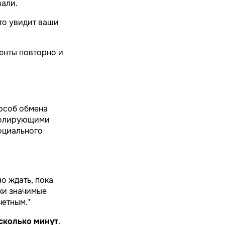
вали.
-то увидит ваши
енты повторно и
особ обмена
тролирующими
оциального
о ждать, пока
ки значимые
четным.*
есколько минут
.