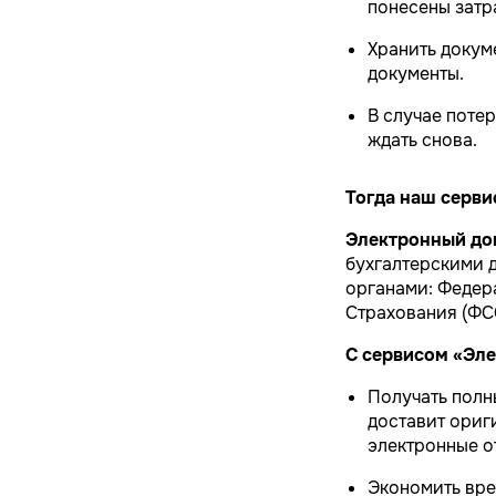
понесены затра
Хранить докуме
документы.
В случае поте
ждать снова.
Тогда наш серви
Электронный до
бухгалтерскими 
органами: Федер
Страхования (ФСС
С сервисом «Эл
Получать полн
доставит ориг
электронные о
Экономить вре