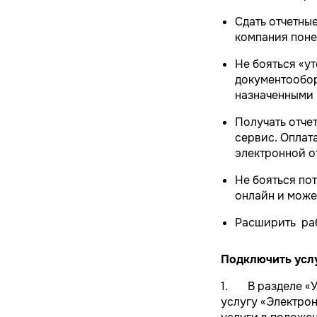
Сдать отчетны
компания поне
Не бояться «у
документообор
назначенными 
Получать отче
сервис. Оплат
электронной о
Не бояться по
онлайн и може
Расширить раб
Подключить усл
1. В разделе «У
услугу «Электро