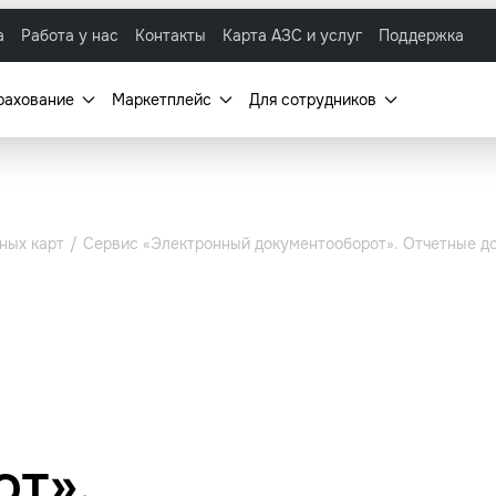
а
Работа у нас
Контакты
Карта АЗС и услуг
Поддержка
рахование
Маркетплейс
Для сотрудников
ных карт
Сервис «Электронный документооборот». Отчетные до
т».