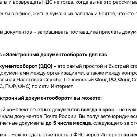
ты и возвращать НДС не тогда, когда вы на это рассчиты
нты в офисе, жить в бумажных завалах и боятся, что кто
ри документов – запрашивать поставщика прислать докум
с «Электронный документооборот» для вас
кументооборот (ЭДО)
– это самый простой и быстрый сп
документами между организациями, а также между кон
альная Налоговая Служба, Пенсионный Фонд РФ, Фонд С
, ПФР, ФНС) по сети Интернет.
ектронный документооборот» вы можете:
ый комплект отчетных документов
всегда в срок
– не нужн
иналы документов Почта России. Вы получаете юридичес
тчетные документы
до 5 числа месяца
, следующего за от
мя – можно сдать отчетность в ФНС через Интернет
за н