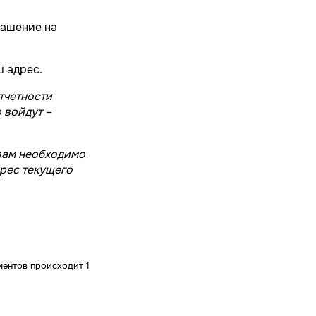
лашение на
 адрес.
тчетности
 войдут –
 вам необходимо
рес текущего
ментов происходит 1