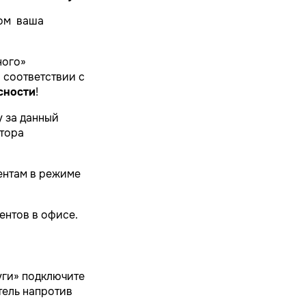
ром ваша
ного»
 соответствии с
сности
!
у за данный
атора
ментам в режиме
ентов в офисе.
уги» подключите
тель напротив