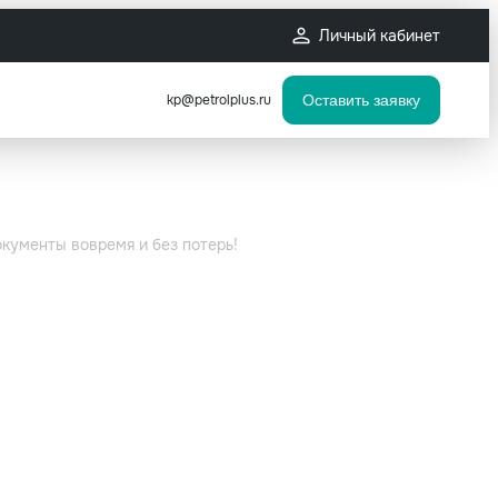
Личный кабинет
kp@petrolplus.ru
Оставить заявку
кументы вовремя и без потерь!