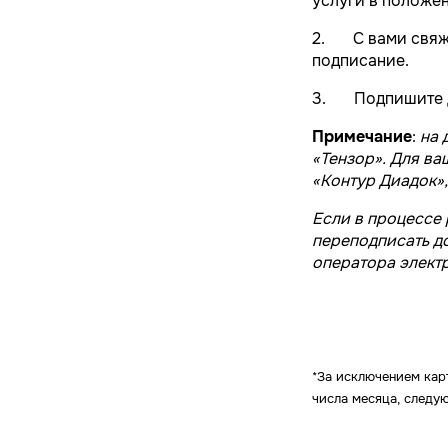
услуги в положен
2. С вами свяже
подписание.
3. Подпишите до
Примечание
:
на 
«Тензор». Для ва
«Контур Диадок»,
Если в процессе
переподписать д
оператора элект
*За исключением кар
числа месяца, следу