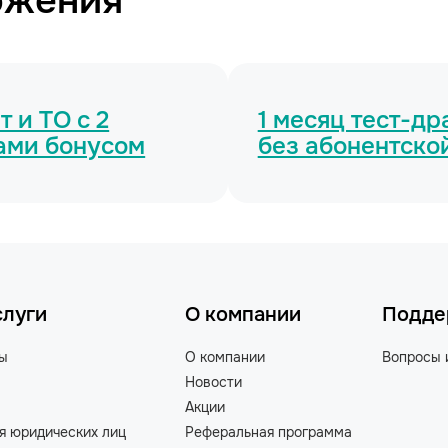
ожения
 и ТО с 2
1 месяц тест-д
ами бонусом
без абонентско
слуги
О компании
Подде
ты
О компании
Вопросы 
Новости
Акции
я юридических лиц
Реферальная программа