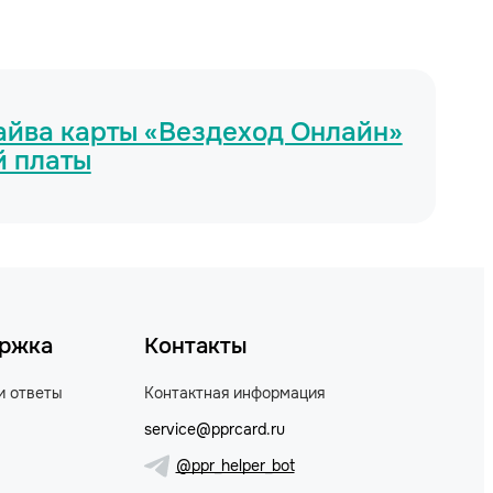
райва карты «Вездеход Онлайн»
й платы
ржка
Контакты
и ответы
Контактная информация
service@pprcard.ru
@ppr_helper_bot