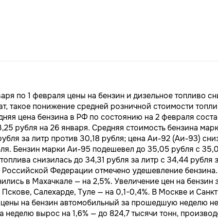
варя по 1 февраля цены на бензин и дизельное топливо сн
т, такое понижение средней розничной стоимости топли
дняя цена бензина в РФ по состоянию на 2 февраля соста
3,25 рубля на 26 января. Средняя стоимость бензина мар
рубля за литр против 30,18 рубля; цена Аи-92 (Аи-93) сни
бля. Бензин марки Аи-95 подешевел до 35,05 рубля с 35,0
топлива снизилась до 34,31 рубля за литр с 34,44 рубля з
в Российской Федерации отмечено удешевление бензина.
зились в Махачкале — на 2,5%. Увеличение цен на бензин
%, Пскове, Салехарде, Туле — на 0,1-0,4%. В Москве и Сан
 цены на бензин автомобильный за прошедшую неделю не
а неделю вырос на 1,6% — до 824,7 тысячи тонн, произво