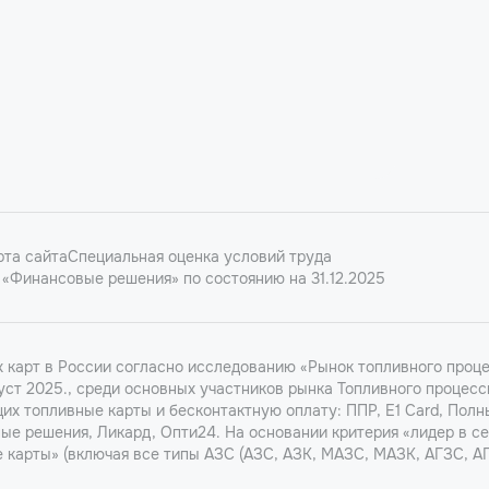
рта сайта
Специальная оценка условий труда
«Финансовые решения» по состоянию на 31.12.2025
карт в России согласно исследованию «Рынок топливного проце
ст 2025., среди основных участников рынка Топливного процесс
х топливные карты и бесконтактную оплату: ППР, Е1 Card, Полн
вные решения, Ликард, Опти24. На основании критерия «лидер в с
 карты» (включая все типы АЗС (АЗС, АЗК, МАЗС, МАЗК, АГЗС, А