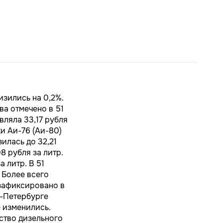
изились на 0,2%.
ва отмечено в 51
вляла 33,17 рубля
ки Аи-76 (Аи-80)
зилась до 32,21
8 рубля за литр.
а литр. В 51
 Более всего
 зафиксировано в
кт-Петербурге
 изменились.
дство дизельного