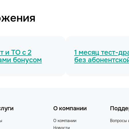
ожения
 и ТО с 2
1 месяц тест-д
ами бонусом
без абонентско
слуги
О компании
Подде
ты
О компании
Вопросы 
Новости