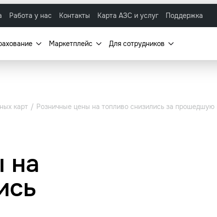
а
Работа у нас
Контакты
Карта АЗС и услуг
Поддержка
рахование
Маркетплейс
Для сотрудников
ных карт
Розничные цены на топливо снизились за прошедшую
 на
ись