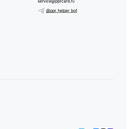
service@pprcard.ru
@ppr_helper_bot