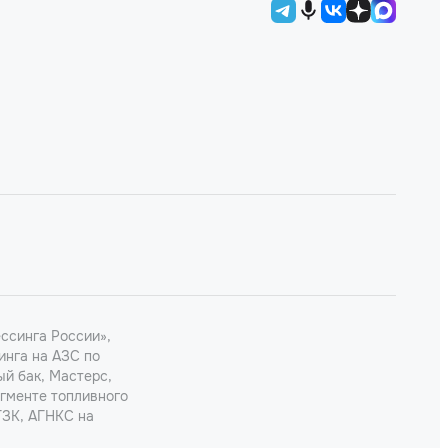
ссинга России»,
инга на АЗС по
ый бак, Мастерс,
егменте топливного
ГЗК, АГНКС на