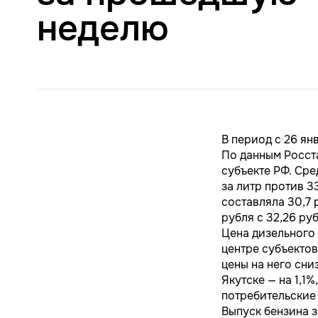
неделю
В период с 26 ян
По данным Росста
субъекте РФ. Сре
за литр против 3
составляла 30,7 
рубля с 32,26 ру
Цена дизельного 
центре субъекто
цены на него сни
Якутске — на 1,1
потребительские
Выпуск бензина з