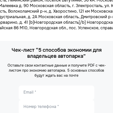
ть, Ленинский район, поселок Ватутинки, 36 км. Московс
Малеевка д. 90 Московская область, г. Электросталь, ул. 
ть, Волоколамский р-н, д. Хворостино, 121 км Московская
дустриальная, д. 2А Московская область, Дмитровский р-
арварино, д. 41 [b]Новгородская область[/b] Новгородская
айская 86 М10, Новгородская обл., пос. Успенское, справ
Чек-лист “5 способов экономии для
владельцев автопарка”
Оставьте свои контактные данные и получите PDF с чек-
листом про экономию автопарка. 5 основных способов
будут ждать вас на почте
Email *
Номер телефона *