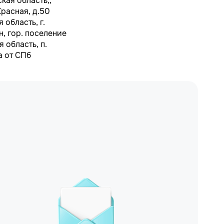
кая область,,
Красная, д.50
 область, г.
н, гор. поселение
 область, п.
а от СПб