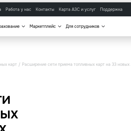
а
Работа у нас
Контакты
Карта АЗС и услуг
Поддержка
рахование
Маркетплейс
Для сотрудников
ных карт
Расширение сети приема топливных карт на 33 новых
ти
ных
х