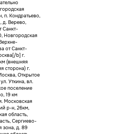
ательно
вгородская
, п. Кондратьево,
 д. Верево,
т Санкт-
0, Новгородская
 Верхне-
ва от Санкт-
сква[/b] г.
9км (внешняя
я сторона) г.
. Москва, Открытое
 ул. Уткина, вл.
кое поселение
о, 19 км
м. Московская
ий р-н, 26км,
кая область,
ласть, Сергиево-
зона, д. 89