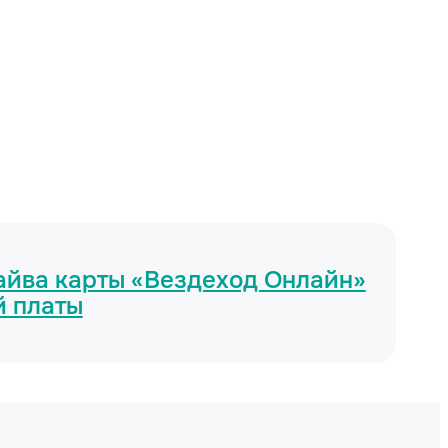
райва карты «Вездеход Онлайн»
й платы