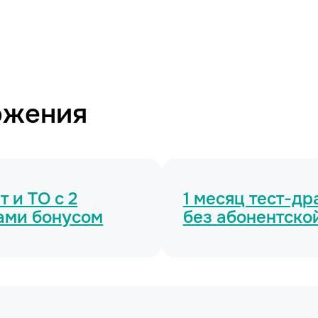
ожения
 и ТО с 2
1 месяц тест-д
ами бонусом
без абонентско