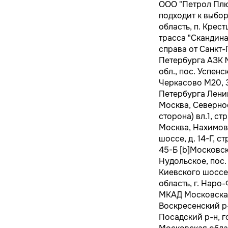
ООО "Петрол Плю
подходит к выбор
область, п. Крест
трасса "Скандинав
справа от Санкт-
Петербурга АЗК 
обл., пос. Успенс
Черкасово М20, 3
Петербурга Ленинг
Москва, Северное 
сторона) вл.1, ст
Москва, Нахимовск
шоссе, д. 14-Г, ст
45-Б [b]Московск
Нудольское, пос.
Киевского шоссе 
область, г. Наро
МКАД Московская 
Воскресенский р-
Посадский р-н, г