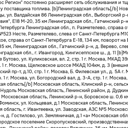
с Регион" постоянно расширяет сеть обслуживания и тщ
у поставщика топлива. [b]Ленинградская область[/b] Но
цы, ул. Валдайская 86 Ленинградская обл., Выборгский р-н
ия", Е18 М-20, 35 км Ленинградская обл., Гатчинский р-н,
Петербурга Ленинградская обл., п. Разметелево, справа о
№523 Несте, Разметелево, слева от Санкт-Петербурга М1
кое, справа от Санкт-Петербурга E-18, 134 км, поворот на
5 км, Ленинградская обл., Гатчинский р-н, д. Верево, сле
радская обл., г. Ивангород, Кингисеппское ш., д. 11 [b]Мо
Бутово, ул. Куликовская, вл. 2, стр. 1 г. Москва, МКАД 3
р. 1 г. Москва, Щелковское шоссе МКАД 104км, д. 3 (внешня
ий пр-т, д.10, стр. 1 г. Москва, Б. Филевская ул., д. 5А г
р. 1 г. Москва, ул. Богородский вал, д. 3-А, стр. 1 г. Москва,
ая область[/b] Московская область, Клинский р-н, сельс
 Нудоль Московская область, Ленинский район, д. Дудкин
Московская область, Ленинский р-н, Боровское ш. 0,6 к
-Фоминск, ул. Кольцевая, д.1 Московская область, Ленинск
область, г. Ивантеевка, ул. Заводская, АЗС №5 Московс
н, д. Гостилово, ул. Земляничная, д.1 «а» Московская об
ородское поселение Скоропусковский, производственная 