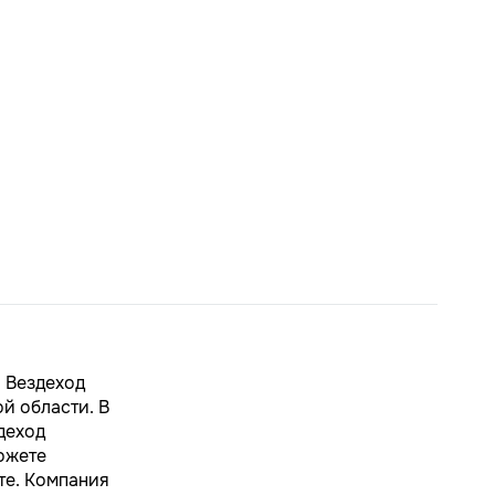
и Вездеход
й области. В
деход
ожете
те. Компания