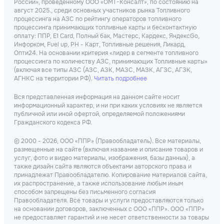
России», проведенному ООО «ОМТ-Консалт», по состоянию на
август 2025., среди основных участников рынка Топливного
процессинга на АЗС по рейтингу операторов топливного
процессинга принимающих топливные карты и бесконтактную
оплату: ППР, Е1 Card, Полный бак, Мастерс, Кардекс, ЯндексGo,
Инфорком, Fuel up, РН - Карт, Топливные решения, Ликард,
Опти24. На основании критерия «лидер в сегменте топливного
процессинга по количеству АЗС, принимающих Топливные карты»
(включая все типы АЗС (АЗС, АЗК, МАЗС, МАЗК, АГЗС, АГЗК,
АГНКС на территории РФ).
Читать подробнее
Вся представленная информация на данном сайте носит
информационный характер, и ни при каких условиях не является
публичной или иной офертой, определяемой положениями
Гражданского кодекса РФ.
© 2000 - 2026, ООО «ППР» (Правообладатель). Все материалы,
размещенные на сайте (включая название и описание товаров и
услуг, фото и видео материалы, изображения, базы данных), а
также дизайн сайта являются объектами авторского права и
принадлежат Правообладателю. Копирование материалов сайта,
их распространение, а также использование любым иным
способом запрещены без письменного согласия
Правообладателя. Все товары и услуги предоставляются только
на основании договоров, заключенных с ООО «ППР». ООО «ППР»
не предоставляет гарантий и не несет ответственности за товары