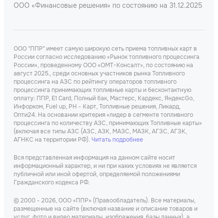
ООО «Финансовые решения» по состоянию на 31.12.2025
ООО "ППР" имеет самую широкую сеть приема топливных карт в
России согласно исследованию «Рынок топливного процессинга
России», проведенному ООО «ОМТ-Консалт», по состоянию на
август 2025., среди основных участников рынка Топливного
процессинга на АЗС по рейтингу операторов топливного
процессинга принимающих топливные карты и бесконтактную
оплату: ППР, Е1 Card, Полный бак, Мастерс, Кардекс, ЯндексGo,
Инфорком, Fuel up, РН - Карт, Топливные решения, Ликард,
Опти24. На основании критерия «лидер в сегменте топливного
процессинга по количеству АЗС, принимающих Топливные карты»
(включая все типы АЗС (АЗС, АЗК, МАЗС, МАЗК, АГЗС, АГЗК,
АГНКС на территории РФ).
Читать подробнее
Вся представленная информация на данном сайте носит
информационный характер, и ни при каких условиях не является
публичной или иной офертой, определяемой положениями
Гражданского кодекса РФ.
© 2000 - 2026, ООО «ППР» (Правообладатель). Все материалы,
размещенные на сайте (включая название и описание товаров и
услуг, фото и видео материалы, изображения, базы данных), а