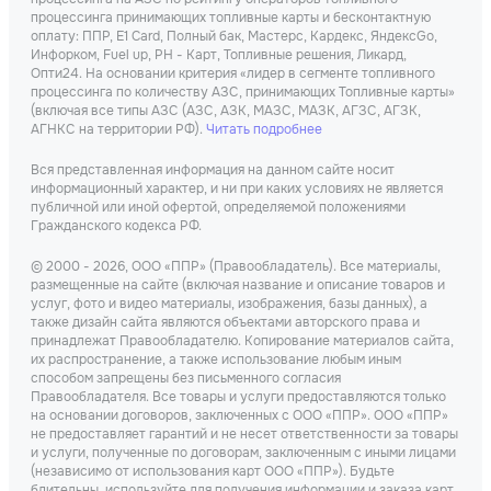
процессинга принимающих топливные карты и бесконтактную
оплату: ППР, Е1 Card, Полный бак, Мастерс, Кардекс, ЯндексGo,
Инфорком, Fuel up, РН - Карт, Топливные решения, Ликард,
Опти24. На основании критерия «лидер в сегменте топливного
процессинга по количеству АЗС, принимающих Топливные карты»
(включая все типы АЗС (АЗС, АЗК, МАЗС, МАЗК, АГЗС, АГЗК,
АГНКС на территории РФ).
Читать подробнее
Вся представленная информация на данном сайте носит
информационный характер, и ни при каких условиях не является
публичной или иной офертой, определяемой положениями
Гражданского кодекса РФ.
© 2000 - 2026, ООО «ППР» (Правообладатель). Все материалы,
размещенные на сайте (включая название и описание товаров и
услуг, фото и видео материалы, изображения, базы данных), а
также дизайн сайта являются объектами авторского права и
принадлежат Правообладателю. Копирование материалов сайта,
их распространение, а также использование любым иным
способом запрещены без письменного согласия
Правообладателя. Все товары и услуги предоставляются только
на основании договоров, заключенных с ООО «ППР». ООО «ППР»
не предоставляет гарантий и не несет ответственности за товары
и услуги, полученные по договорам, заключенным с иными лицами
(независимо от использования карт ООО «ППР»). Будьте
бдительны, используйте для получения информации и заказа карт