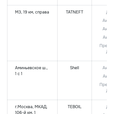
М3, 19 км, справа
TATNEFT
ДТ
Аи-9
Аи-9
Аи-9
Преми
ДТ
Аминьевское ш.,
Shell
Аи-9
1 с 1
Аи-9
Преми
ДТ
г.Москва, МКАД,
TEBOIL
ДТ
106-й км, 1