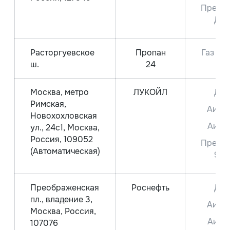
Преми
ДТ
Расторгуевское
Пропан
Газ СП
ш.
24
Москва, метро
ЛУКОЙЛ
ДТ
Римская,
Аи-9
Новохохловская
Аи-9
ул., 24с1, Москва,
Россия, 109052
Преми
(Автоматическая)
95
Преображенская
Роснефть
ДТ
пл., владение 3,
Аи-9
Москва, Россия,
Аи-9
107076