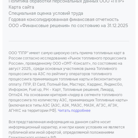
Политика обработки персональных данных ООО «ППР»
Карта сайта
Специальная оценка условий труда
Годовая консолидированная финансовая отчетность
ООО «Финансовые решения» по состоянию на 31.12.2025
ООО "ППР" имеет самую широкую сеть приема топливных карт в
России согласно исследованию «Рынок топливного процессинга
России», проведенному ООО «ОМТ-Консалт», по состоянию на
август 2025., среди основных участников рынка Топливного
процессинга на АЗС по рейтингу операторов топливного
процессинга принимающих топливные карты и бесконтактную
оплату: ППР, Е1 Card, Полный бак, Мастерс, Кардекс, ЯндексGo,
Инфорком, Fuel up, РН - Карт, Топливные решения, Ликард,
Опти24. На основании критерия «лидер в сегменте топливного
процессинга по количеству АЗС, принимающих Топливные карты»
(включая все типы АЗС (АЗС, АЗК, МАЗС, МАЗК, АГЗС, АГЗК,
АГНКС на территории РФ).
Читать подробнее
Вся представленная информация на данном сайте носит
информационный характер, и ни при каких условиях не является
публичной или иной офертой, определяемой положениями
Гражданского кодекса РФ.