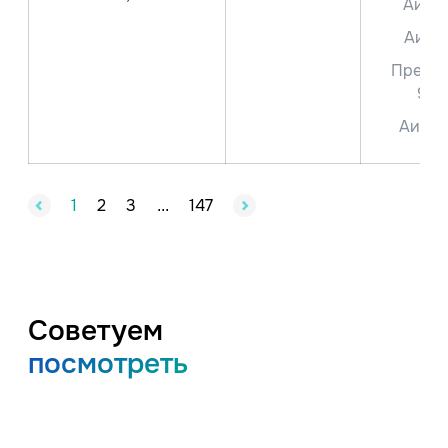
Аи-9
Аи-9
Преми
95
Аи-10
1
2
3
147
...
Советуем
посмотреть