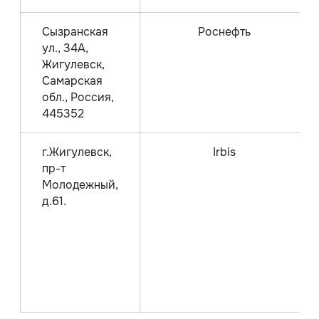
Сызранская
Роснефть
ул., 34А,
Жигулевск,
Самарская
обл., Россия,
445352
г.Жигулевск,
Irbis
пр-т
Молодежный,
д.61.