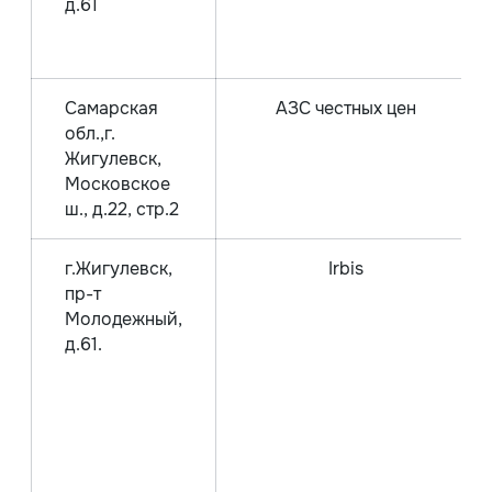
д.61
Самарская
АЗС честных цен
обл.,г.
Жигулевск,
Московское
ш., д.22, стр.2
г.Жигулевск,
Irbis
пр-т
Молодежный,
д.61.