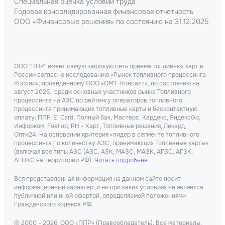
Специальная оценка условий труда
Годовая консолидированная финансовая отчетность
ООО «Финансовые решения» по состоянию на 31.12.2025
ООО "ППР" имеет самую широкую сеть приема топливных карт в
России согласно исследованию «Рынок топливного процессинга
России», проведенному ООО «ОМТ-Консалт», по состоянию на
август 2025., среди основных участников рынка Топливного
процессинга на АЗС по рейтингу операторов топливного
процессинга принимающих топливные карты и бесконтактную
оплату: ППР, Е1 Card, Полный бак, Мастерс, Кардекс, ЯндексGo,
Инфорком, Fuel up, РН - Карт, Топливные решения, Ликард,
Опти24. На основании критерия «лидер в сегменте топливного
процессинга по количеству АЗС, принимающих Топливные карты»
(включая все типы АЗС (АЗС, АЗК, МАЗС, МАЗК, АГЗС, АГЗК,
АГНКС на территории РФ).
Читать подробнее
Вся представленная информация на данном сайте носит
информационный характер, и ни при каких условиях не является
публичной или иной офертой, определяемой положениями
Гражданского кодекса РФ.
© 2000 - 2026, ООО «ППР» (Правообладатель). Все материалы,