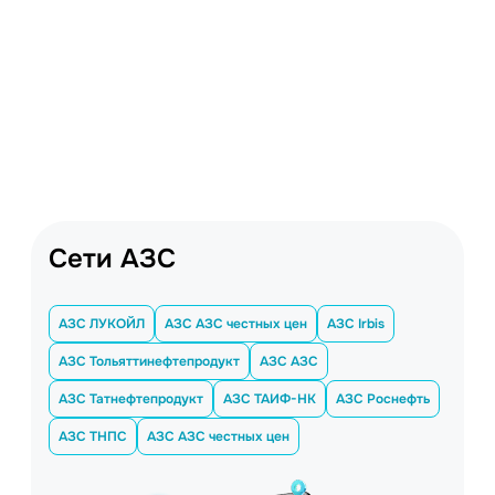
Сети АЗС
АЗС ЛУКОЙЛ
АЗС АЗС честных цен
АЗС Irbis
АЗС Тольяттинефтепродукт
АЗС АЗС
АЗС Татнефтепродукт
АЗС ТАИФ-НК
АЗС Роснефть
АЗС ТНПС
АЗС АЗС честных цен