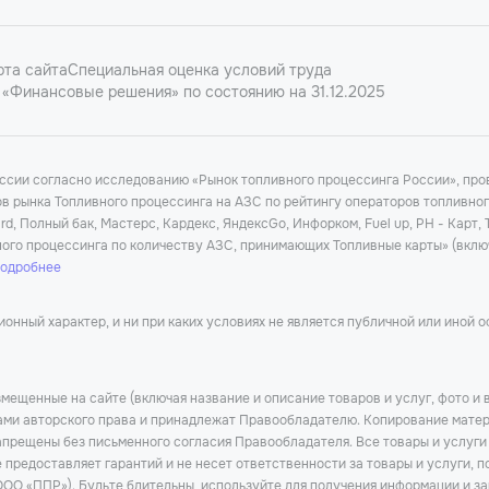
рта сайта
Специальная оценка условий труда
«Финансовые решения» по состоянию на 31.12.2025
оссии согласно исследованию «Рынок топливного процессинга России», п
ков рынка Топливного процессинга на АЗС по рейтингу операторов топливно
d, Полный бак, Мастерс, Кардекс, ЯндексGo, Инфорком, Fuel up, РН - Карт,
ного процессинга по количеству АЗС, принимающих Топливные карты» (вклю
подробнее
нный характер, и ни при каких условиях не является публичной или иной 
мещенные на сайте (включая название и описание товаров и услуг, фото и 
тами авторского права и принадлежат Правообладателю. Копирование матер
прещены без письменного согласия Правообладателя. Все товары и услуги
предоставляет гарантий и не несет ответственности за товары и услуги, п
ОО «ППР»). Будьте бдительны, используйте для получения информации и за