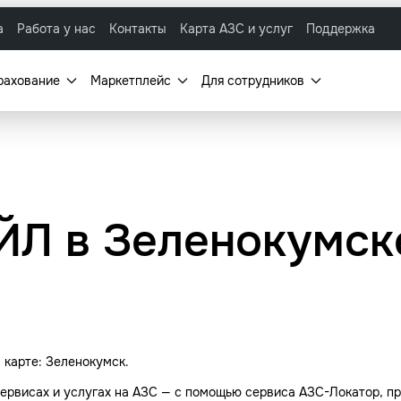
а
Работа у нас
Контакты
Карта АЗС и услуг
Поддержка
рахование
Маркетплейс
Для сотрудников
Л в Зеленокумске
карте: Зеленокумск.
ервисах и услугах на АЗС — с помощью сервиса АЗС-Локатор, пр