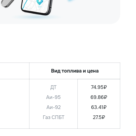
Вид топлива и цена
ДТ
74.95₽
Аи-95
69.86₽
Аи-92
63.41₽
Газ СПБТ
27.5₽