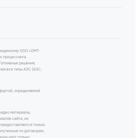
роведенному ООО «ОМТ-
го процессинга
 Топливные решения,
чая все типы АЗС (АЗС,
офертой, определяемой
видео материалы,
иалов сайта, их
 предоставляются только
олученные по договорам,
каза карт только