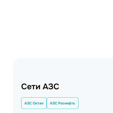
Сети АЗС
АЗС Октан
АЗС Роснефть