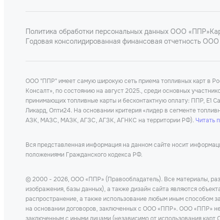
Политика обработки персональных данных ООО «ППР»
Ка
Годовая консолидированная финансовая отчетность ООО 
ООО "ППР" имеет самую широкую сеть приема топливных карт в Р
Консалт», по состоянию на август 2025., среди основных участни
принимающих топливные карты и бесконтактную оплату: ППР, Е1 Car
Ликард, Опти24. На основании критерия «лидер в сегменте топлив
АЗК, МАЗС, МАЗК, АГЗС, АГЗК, АГНКС на территории РФ).
Читать 
Вся представленная информация на данном сайте носит информацио
положениями Гражданского кодекса РФ.
© 2000 - 2026, ООО «ППР» (Правообладатель). Все материалы, раз
изображения, базы данных), а также дизайн сайта являются объек
распространение, а также использование любым иным способом за
на основании договоров, заключенных с ООО «ППР». ООО «ППР» не 
заключенным с иными лицами (независимо от использования карт О