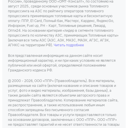
России», проведенному ООО «ОМТ-Консалт», по состоянию на
август 2025., среди основных участников рынка Топливного
процессинга на АЗС по рейтингу операторов топливного
процессинга принимающих топливные карты и бесконтактную
оплату: ППР, Е1 Card, Полный бак, Мастерс, Кардекс, ЯндексGo,
Инфорком, Fuel up, РН - Карт, Топливные решения, Ликард,
Опти24. На основании критерия «лидер в сегменте топливного
процессинга по количеству АЗС, принимающих Топливные карты»
(включая все типы АЗС (АЗС, АЗК, МАЗС, МАЗК, АГЗС, АГЗК,
АГНКС на территории РФ).
Читать подробнее
Вся представленная информация на данном сайте носит
информационный характер, и ни при каких условиях не является
публичной или иной офертой, определяемой положениями
Гражданского кодекса РФ.
© 2000 - 2026, ООО «ППР» (Правообладатель). Все материалы,
размещенные на сайте (включая название и описание товаров и
услуг, фото и видео материалы, изображения, базы данных), а
также дизайн сайта являются объектами авторского права и
принадлежат Правообладателю. Копирование материалов сайта,
их распространение, а также использование любым иным
способом запрещены без письменного согласия
Правообладателя. Все товары и услуги предоставляются только
на основании договоров, заключенных с ООО «ППР». ООО «ППР»
не предоставляет гарантий и не несет ответственности за товары