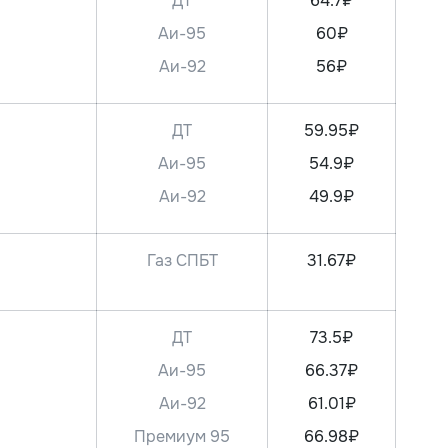
ДТ
64.7₽
Аи-95
60₽
Аи-92
56₽
ДТ
59.95₽
Аи-95
54.9₽
Аи-92
49.9₽
Газ СПБТ
31.67₽
ДТ
73.5₽
Аи-95
66.37₽
Аи-92
61.01₽
Премиум 95
66.98₽