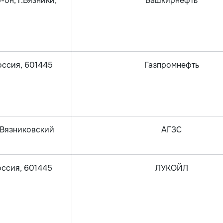
-он, г.Вязники,
Башкирнефть
Россия, 601445
Газпромнефть
, Вязниковский
АГЗС
оссия, 601445
ЛУКОЙЛ