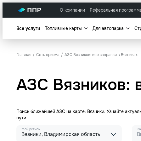
О компании
Реферальная программ
Все услуги
Топливные карты
Для автопарка
Ст
Главная
Сеть приема
АЗС Вязников: все заправки в Вязниках
АЗС Вязников: 
Поиск ближайшей АЗС на карте: Вязники. Узнайте актуа
пути.
Мой регион
За
Вязники, Владимирская область
В