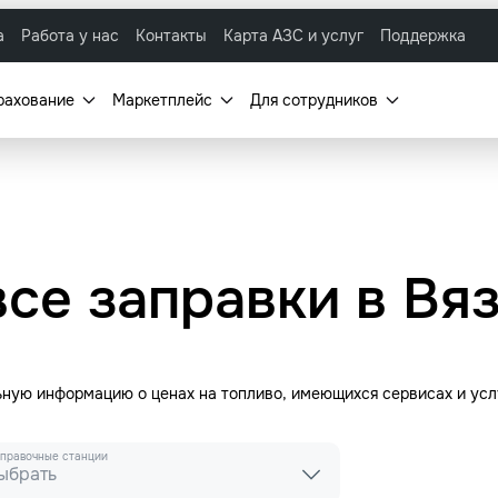
а
Работа у нас
Контакты
Карта АЗС и услуг
Поддержка
рахование
Маркетплейс
Для сотрудников
все заправки в Вя
льную информацию о ценах на топливо, имеющихся сервисах и ус
правочные станции
ыбрать