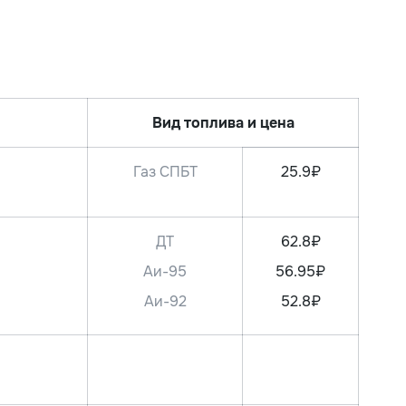
Вид топлива и цена
Газ СПБТ
25.9₽
ДТ
62.8₽
Аи-95
56.95₽
Аи-92
52.8₽