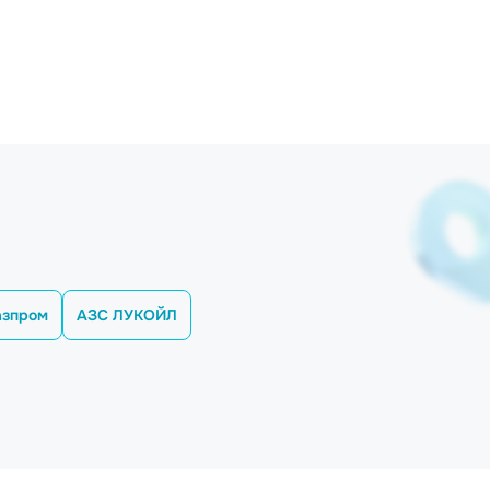
азпром
АЗС ЛУКОЙЛ