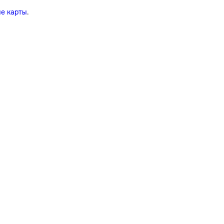
е карты
.