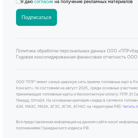
Я даю
согласие
на получение рекламных материалов
Подписаться
Политика обработки персональных данных ООО «ППР»
Ка
Годовая консолидированная финансовая отчетность ООО 
ООО "ППР" имеет самую широкую сеть приема топливных карт в Р
Консалт», по состоянию на август 2025., среди основных участни
принимающих топливные карты и бесконтактную оплату: ППР, Е1 Car
Ликард, Опти24. На основании критерия «лидер в сегменте топлив
АЗК, МАЗС, МАЗК, АГЗС, АГЗК, АГНКС на территории РФ).
Читать 
Вся представленная информация на данном сайте носит информацио
положениями Гражданского кодекса РФ.