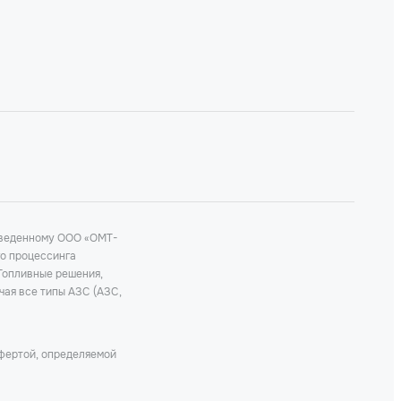
роведенному ООО «ОМТ-
го процессинга
 Топливные решения,
чая все типы АЗС (АЗС,
офертой, определяемой