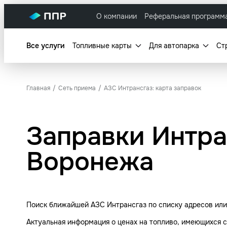
О компании
Реферальная программ
Все услуги
Топливные карты
Для автопарка
Ст
Главная
Сеть приема
АЗС Интрансгаз: карта заправок
Заправки Интра
Воронежа
Поиск ближайшей АЗС Интрансгаз по списку адресов или 
Актуальная информация о ценах на топливо, имеющихся с