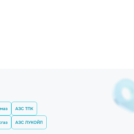
маз
АЗС ТПК
сгаз
АЗС ЛУКОЙЛ