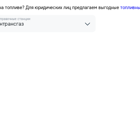
 на топливе? Для юридических лиц предлагаем выгодные
топливны
правочные станции
нтрансгаз