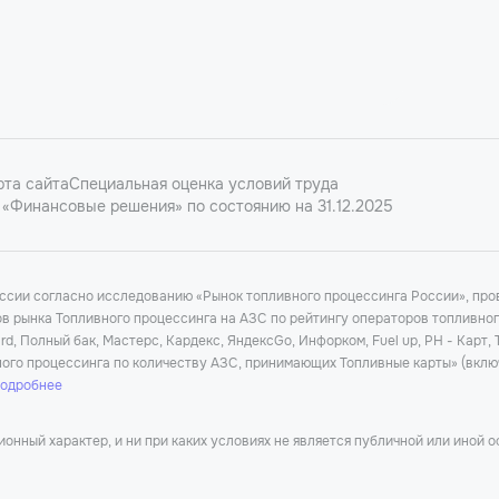
рта сайта
Специальная оценка условий труда
«Финансовые решения» по состоянию на 31.12.2025
оссии согласно исследованию «Рынок топливного процессинга России», п
ков рынка Топливного процессинга на АЗС по рейтингу операторов топливно
d, Полный бак, Мастерс, Кардекс, ЯндексGo, Инфорком, Fuel up, РН - Карт,
ного процессинга по количеству АЗС, принимающих Топливные карты» (вклю
подробнее
нный характер, и ни при каких условиях не является публичной или иной 