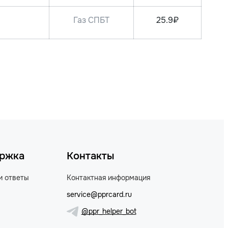
Газ СПБТ
25.9₽
ржка
Контакты
и ответы
Контактная информация
service@pprcard.ru
@ppr_helper_bot