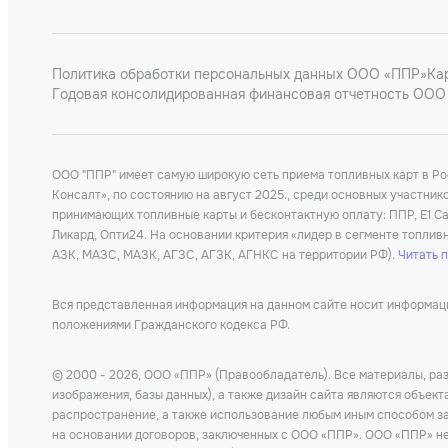
Политика обработки персональных данных ООО «ППР»
Ка
Годовая консолидированная финансовая отчетность ООО 
ООО "ППР" имеет самую широкую сеть приема топливных карт в Р
Консалт», по состоянию на август 2025., среди основных участни
принимающих топливные карты и бесконтактную оплату: ППР, Е1 Car
Ликард, Опти24. На основании критерия «лидер в сегменте топлив
АЗК, МАЗС, МАЗК, АГЗС, АГЗК, АГНКС на территории РФ).
Читать 
Вся представленная информация на данном сайте носит информацио
положениями Гражданского кодекса РФ.
© 2000 - 2026, ООО «ППР» (Правообладатель). Все материалы, раз
изображения, базы данных), а также дизайн сайта являются объек
распространение, а также использование любым иным способом за
на основании договоров, заключенных с ООО «ППР». ООО «ППР» не 