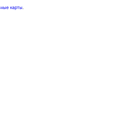
вные карты
.