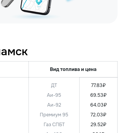
ламск
Вид топлива и цена
ДТ
77.83₽
Аи-95
69.53₽
Аи-92
64.03₽
Премиум 95
72.03₽
Газ СПБТ
29.52₽