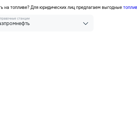
ть на топливе? Для юридических лиц предлагаем выгодные
топли
правочные станции
азпромнефть