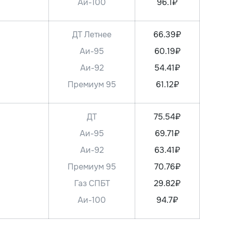
Аи-100
96.1₽
ДТ Летнее
66.39₽
Аи-95
60.19₽
Аи-92
54.41₽
Премиум 95
61.12₽
ДТ
75.54₽
Аи-95
69.71₽
Аи-92
63.41₽
Премиум 95
70.76₽
Газ СПБТ
29.82₽
Аи-100
94.7₽