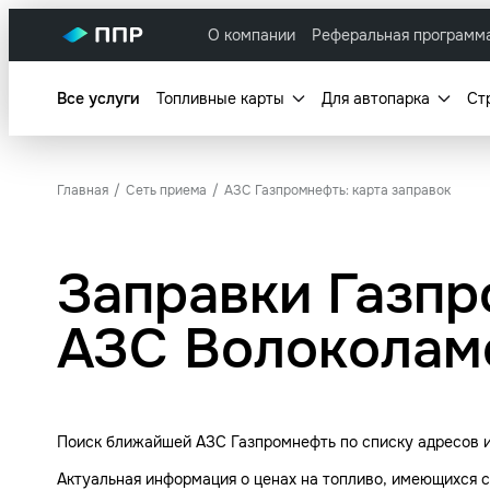
О компании
Реферальная программ
Все услуги
Топливные карты
Для автопарка
Ст
Главная
Сеть приема
АЗС Газпромнефть: карта заправок
Заправки Газпр
АЗС Волоколам
Поиск ближайшей АЗС Газпромнефть по списку адресов и
Актуальная информация о ценах на топливо, имеющихся с