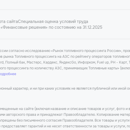
рта сайта
Специальная оценка условий труда
«Финансовые решения» по состоянию на 31.12.2025
оссии согласно исследованию «Рынок топливного процессинга России», п
ков рынка Топливного процессинга на АЗС по рейтингу операторов топливно
d, Полный бак, Мастерс, Кардекс, ЯндексGo, Инфорком, Fuel up, РН - Карт,
ного процессинга по количеству АЗС, принимающих Топливные карты» (вклю
подробнее
нный характер, и ни при каких условиях не является публичной или иной 
мещенные на сайте (включая название и описание товаров и услуг, фото и 
тами авторского права и принадлежат Правообладателю. Копирование матер
прещены без письменного согласия Правообладателя. Все товары и услуги
предоставляет гарантий и не несет ответственности за товары и услуги, п