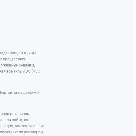
роведенному ООО «ОМТ-
го процессинга
 Топливные решения,
чая все типы АЗС (АЗС,
офертой, определяемой
видео материалы,
иалов сайта, их
 предоставляются только
олученные по договорам,