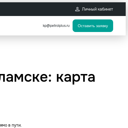
Личный кабинет
kp@petrolplus.ru
Оставить заявку
ламске: карта
ямо в пути.