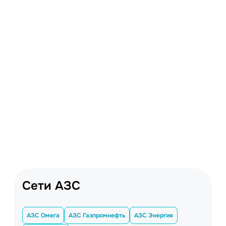
Сети АЗС
АЗС Омега
АЗС Газпромнефть
АЗС Энергия