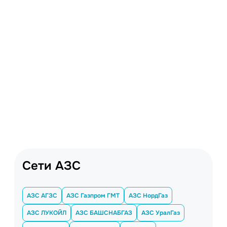
Сети АЗС
АЗС АГЗС
АЗС Газпром ГМТ
АЗС НордГаз
АЗС ЛУКОЙЛ
АЗС БАШСНАБГАЗ
АЗС УралГаз