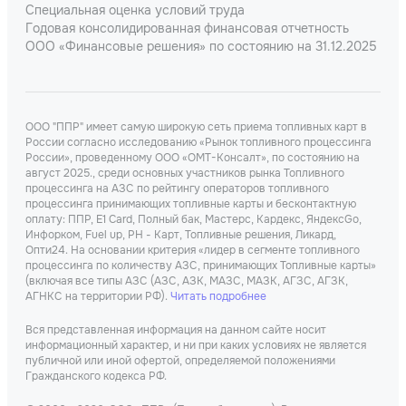
Специальная оценка условий труда
Годовая консолидированная финансовая отчетность
ООО «Финансовые решения» по состоянию на 31.12.2025
ООО "ППР" имеет самую широкую сеть приема топливных карт в
России согласно исследованию «Рынок топливного процессинга
России», проведенному ООО «ОМТ-Консалт», по состоянию на
август 2025., среди основных участников рынка Топливного
процессинга на АЗС по рейтингу операторов топливного
процессинга принимающих топливные карты и бесконтактную
оплату: ППР, Е1 Card, Полный бак, Мастерс, Кардекс, ЯндексGo,
Инфорком, Fuel up, РН - Карт, Топливные решения, Ликард,
Опти24. На основании критерия «лидер в сегменте топливного
процессинга по количеству АЗС, принимающих Топливные карты»
(включая все типы АЗС (АЗС, АЗК, МАЗС, МАЗК, АГЗС, АГЗК,
АГНКС на территории РФ).
Читать подробнее
Вся представленная информация на данном сайте носит
информационный характер, и ни при каких условиях не является
публичной или иной офертой, определяемой положениями
Гражданского кодекса РФ.