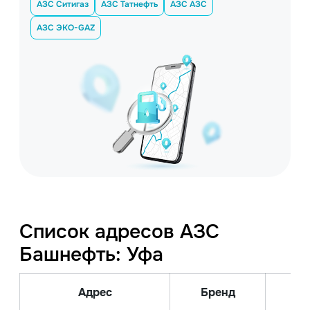
АЗС Ситигаз
АЗС Татнефть
АЗС АЗС
АЗС ЭКО-GAZ
Список адресов АЗС
Башнефть: Уфа
Адрес
Бренд
Ви