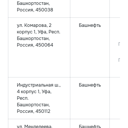
Башкортостан,
Россия, 450038
ул. Комарова, 2
Башнефть
корпус 1, Уфа, Респ.
Аи
Башкортостан,
Пре
Россия, 450064
Пре
Индустриальная ш.,
Башнефть
4 корпус 1, Уфа,
Аи
Респ.
Башкортостан,
Россия, 450112
ул. Менделеева,
Башнефть