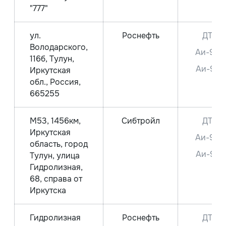
"777"
ул.
Роснефть
ДТ
Володарского,
Аи-95
116б, Тулун,
Аи-92
Иркутская
обл., Россия,
665255
М53, 1456км,
Сибтройл
ДТ
Иркутская
Аи-95
область, город
Аи-92
Тулун, улица
Гидролизная,
68, справа от
Иркутска
Гидролизная
Роснефть
ДТ