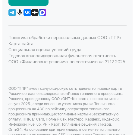
Политика обработки персональных данных ООО «ППР»
Карта сайта
Специальная оценка условий труда
Годовая консолидированная финансовая отчетность
ООО «Финансовые решения» по состоянию на 31.12.2025
ООО "ППР" имеет самую широкую сеть приема топливных карт в
России согласно исследованию «Рынок топливного процессинга
России», проведенному ООО «ОМТ-Консалт», по состоянию на
август 2025., среди основных участников рынка Топливного
процессинга на АЗС по рейтингу операторов топливного
процессинга принимающих топливные карты и бесконтактную
оплату: ППР, Е1 Card, Полный бак, Мастерс, Кардекс, ЯндексGo,
Инфорком, Fuel up, РН - Карт, Топливные решения, Ликард,
Опти24. На основании критерия «лидер в сегменте топливного
процессинга по количеству АЗС, принимающих Топливные карты»