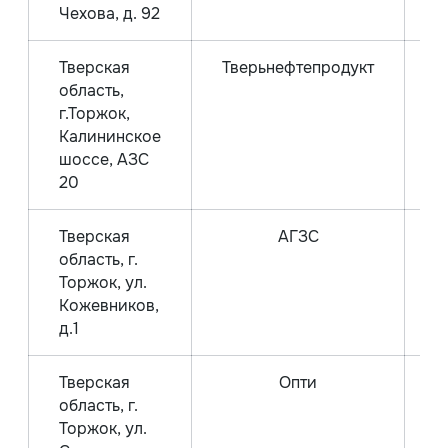
Чехова, д. 92
Тверская
Тверьнефтепродукт
область,
г.Торжок,
Калининское
шоссе, АЗС
20
Тверская
АГЗС
Г
область, г.
Торжок, ул.
Кожевников,
д.1
Тверская
Опти
область, г.
Торжок, ул.