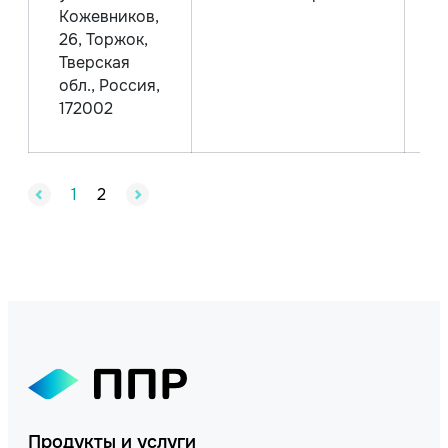
Кожевников,
26, Торжок,
Тверская
обл., Россия,
П
172002
1
2
Продукты и услуги