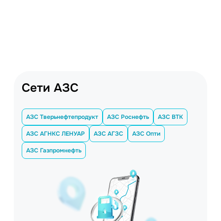
Сети АЗС
АЗС Тверьнефтепродукт
АЗС Роснефть
АЗС ВТК
АЗС АГНКС ЛЕНУАР
АЗС АГЗС
АЗС Опти
АЗС Газпромнефть