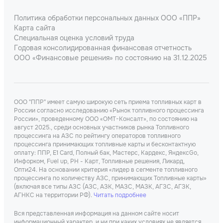
Политика обработки персональных данных ООО «ППР»
Карта сайта
Специальная оценка условий труда
Годовая консолидированная финансовая отчетность
ООО «Финансовые решения» по состоянию на 31.12.2025
ООО "ППР" имеет самую широкую сеть приема топливных карт в
России согласно исследованию «Рынок топливного процессинга
России», проведенному ООО «ОМТ-Консалт», по состоянию на
август 2025., среди основных участников рынка Топливного
процессинга на АЗС по рейтингу операторов топливного
процессинга принимающих топливные карты и бесконтактную
оплату: ППР, Е1 Card, Полный бак, Мастерс, Кардекс, ЯндексGo,
Инфорком, Fuel up, РН - Карт, Топливные решения, Ликард,
Опти24. На основании критерия «лидер в сегменте топливного
процессинга по количеству АЗС, принимающих Топливные карты»
(включая все типы АЗС (АЗС, АЗК, МАЗС, МАЗК, АГЗС, АГЗК,
АГНКС на территории РФ).
Читать подробнее
Вся представленная информация на данном сайте носит
информационный характер, и ни при каких условиях не является