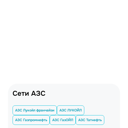
Сети АЗС
АЗС Лукойл франчайзи
АЗС ЛУКОЙЛ
АЗС Газпромнефть
АЗС ГазОЙЛ
АЗС Татнефть