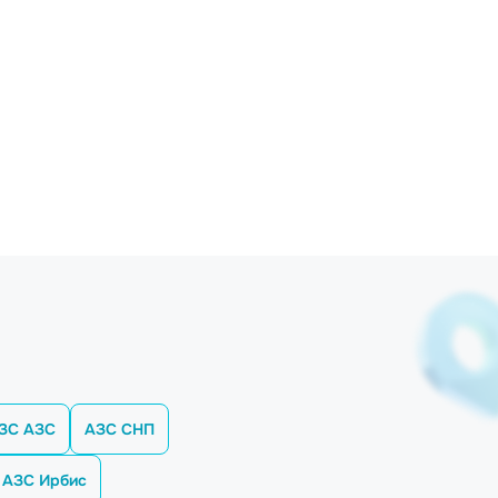
ЗС АЗС
АЗС СНП
АЗС Ирбис