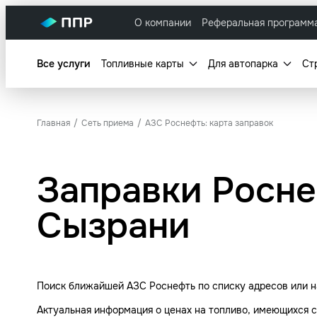
О компании
Реферальная программ
Все услуги
Топливные карты
Для автопарка
Ст
Главная
Сеть приема
АЗС Роснефть: карта заправок
Заправки Росне
Сызрани
Поиск ближайшей АЗС Роснефть по списку адресов или на
Актуальная информация о ценах на топливо, имеющихся с