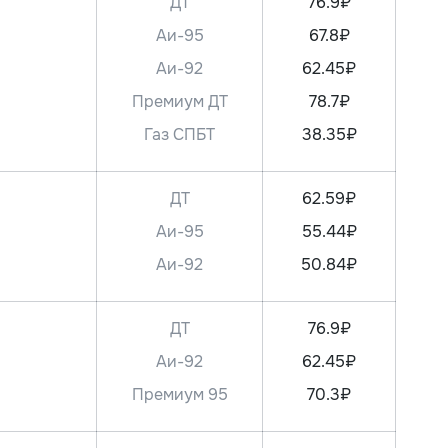
ДТ
76.9₽
Аи-95
67.8₽
Аи-92
62.45₽
Премиум ДТ
78.7₽
Газ СПБТ
38.35₽
ДТ
62.59₽
Аи-95
55.44₽
Аи-92
50.84₽
ДТ
76.9₽
Аи-92
62.45₽
Премиум 95
70.3₽