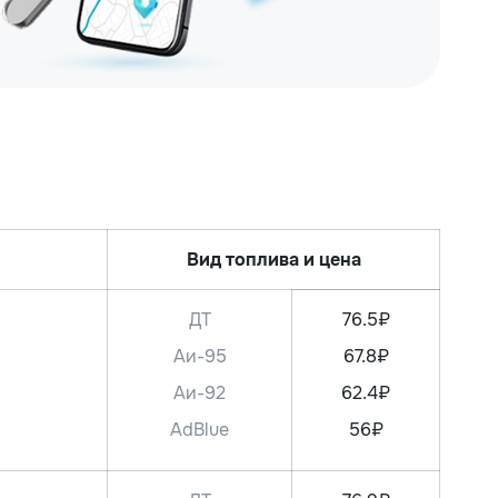
Вид топлива и цена
ДТ
76.5₽
Аи-95
67.8₽
Аи-92
62.4₽
AdBlue
56₽