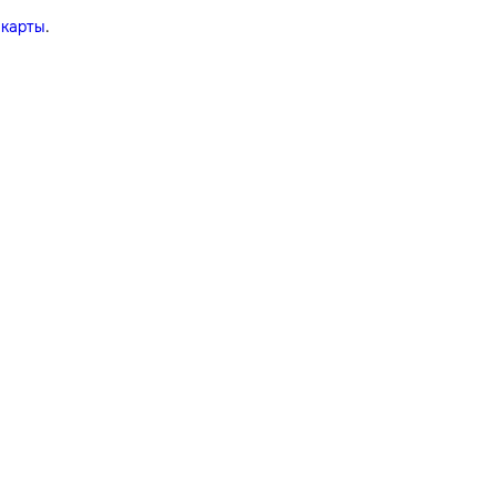
 карты
.