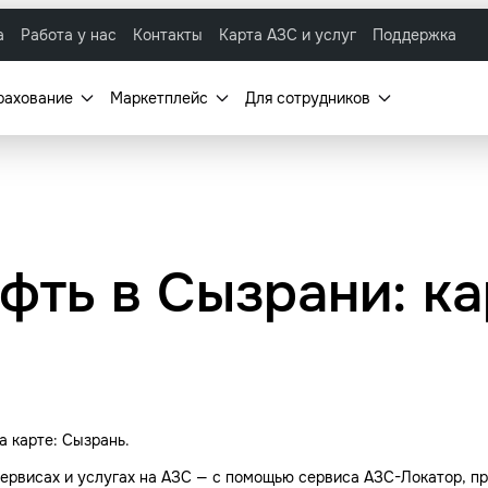
а
Работа у нас
Контакты
Карта АЗС и услуг
Поддержка
рахование
Маркетплейс
Для сотрудников
фть в Сызрани: к
 карте: Сызрань.
ервисах и услугах на АЗС — с помощью сервиса АЗС-Локатор, пр