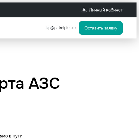
Личный кабинет
kp@petrolplus.ru
Оставить заявку
арта АЗС
ямо в пути.