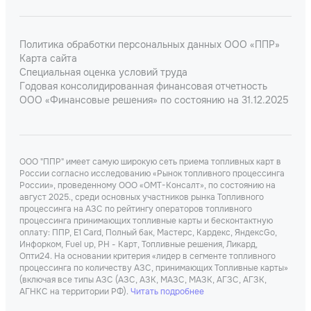
Политика обработки персональных данных ООО «ППР»
Карта сайта
Специальная оценка условий труда
Годовая консолидированная финансовая отчетность
ООО «Финансовые решения» по состоянию на 31.12.2025
ООО "ППР" имеет самую широкую сеть приема топливных карт в
России согласно исследованию «Рынок топливного процессинга
России», проведенному ООО «ОМТ-Консалт», по состоянию на
август 2025., среди основных участников рынка Топливного
процессинга на АЗС по рейтингу операторов топливного
процессинга принимающих топливные карты и бесконтактную
оплату: ППР, Е1 Card, Полный бак, Мастерс, Кардекс, ЯндексGo,
Инфорком, Fuel up, РН - Карт, Топливные решения, Ликард,
Опти24. На основании критерия «лидер в сегменте топливного
процессинга по количеству АЗС, принимающих Топливные карты»
(включая все типы АЗС (АЗС, АЗК, МАЗС, МАЗК, АГЗС, АГЗК,
АГНКС на территории РФ).
Читать подробнее