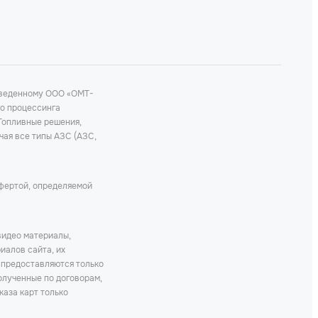
роведенному ООО «ОМТ-
го процессинга
 Топливные решения,
чая все типы АЗС (АЗС,
офертой, определяемой
видео материалы,
иалов сайта, их
 предоставляются только
олученные по договорам,
каза карт только