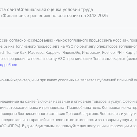
рта сайта
Специальная оценка условий труда
«Финансовые решения» по состоянию на 31.12.2025
оссии согласно исследованию «Рынок топливного процессинга России», п
ков рынка Топливного процессинга на АЗС по рейтингу операторов топливно
d, Полный бак, Мастерс, Кардекс, ЯндексGo, Инфорком, Fuel up, РН - Карт,
ного процессинга по количеству АЗС, принимающих Топливные карты» (вклю
подробнее
нный характер, и ни при каких условиях не является публичной или иной 
мещенные на сайте (включая название и описание товаров и услуг, фото и 
тами авторского права и принадлежат Правообладателю. Копирование матер
прещены без письменного согласия Правообладателя. Все товары и услуги
предоставляет гарантий и не несет ответственности за товары и услуги, п
ОО «ППР»). Будьте бдительны, используйте для получения информации и за