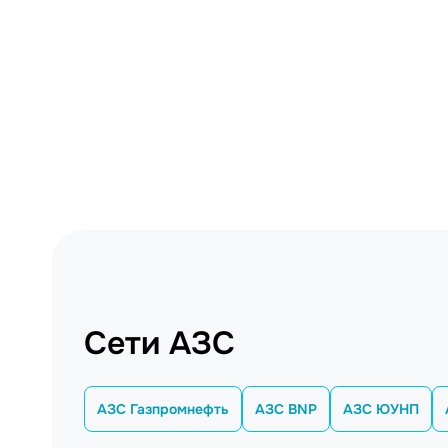
Сети АЗС
АЗС Газпромнефть
АЗС BNP
АЗС ЮУНП