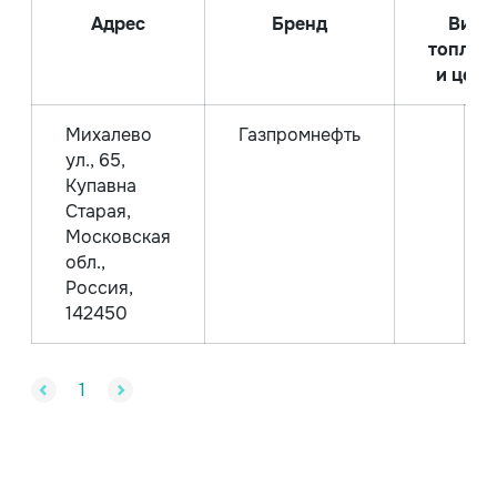
Адрес
Бренд
Вид
топлив
и цена
Михалево
Газпромнефть
ул., 65,
Купавна
Старая,
Московская
обл.,
Россия,
142450
1