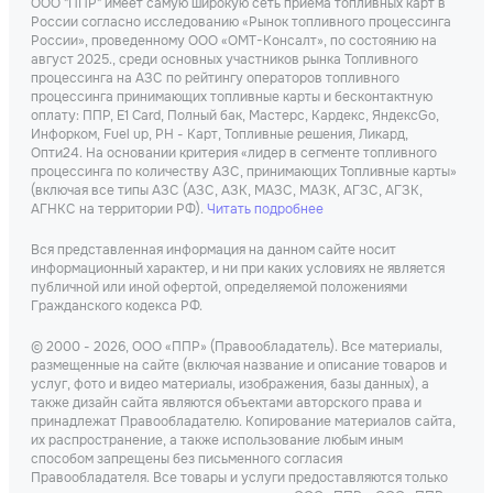
ООО "ППР" имеет самую широкую сеть приема топливных карт в
России согласно исследованию «Рынок топливного процессинга
России», проведенному ООО «ОМТ-Консалт», по состоянию на
август 2025., среди основных участников рынка Топливного
процессинга на АЗС по рейтингу операторов топливного
процессинга принимающих топливные карты и бесконтактную
оплату: ППР, Е1 Card, Полный бак, Мастерс, Кардекс, ЯндексGo,
Инфорком, Fuel up, РН - Карт, Топливные решения, Ликард,
Опти24. На основании критерия «лидер в сегменте топливного
процессинга по количеству АЗС, принимающих Топливные карты»
(включая все типы АЗС (АЗС, АЗК, МАЗС, МАЗК, АГЗС, АГЗК,
АГНКС на территории РФ).
Читать подробнее
Вся представленная информация на данном сайте носит
информационный характер, и ни при каких условиях не является
публичной или иной офертой, определяемой положениями
Гражданского кодекса РФ.
© 2000 - 2026, ООО «ППР» (Правообладатель). Все материалы,
размещенные на сайте (включая название и описание товаров и
услуг, фото и видео материалы, изображения, базы данных), а
также дизайн сайта являются объектами авторского права и
принадлежат Правообладателю. Копирование материалов сайта,
их распространение, а также использование любым иным
способом запрещены без письменного согласия
Правообладателя. Все товары и услуги предоставляются только