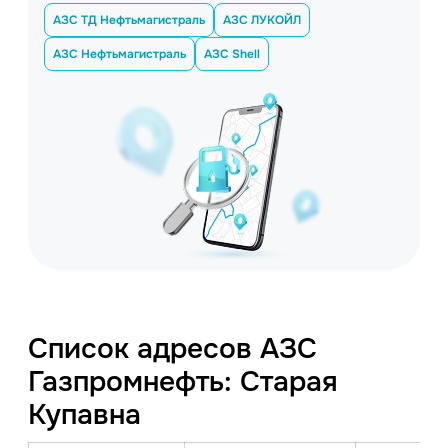
АЗС ТД Нефтьмагистраль
АЗС ЛУКОЙЛ
АЗС Нефтьмагистраль
АЗС Shell
Список адресов АЗС
Газпромнефть: Старая
Купавна