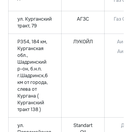
Газ СПБ
ул. Курганский
АГЗС
Газ СПБ
тракт, 79
Р354, 184 км,
ЛУКОЙЛ
Аи-95
Курганская
Аи-92
обл.,
Шадринский
р-он, б.н.п.
г.Шадринск,6
км от города,
слева от
Кургана (
Курганский
тракт 138 )
ул.
Standart
ДТ