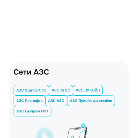
Сети АЗС
АЗС Standart Oil
АЗС АГЗС
АЗС ЛУКОЙЛ
АЗС Роснефть
АЗС АЗС
АЗС Лукойл франчайзи
АЗС Газпром ГМТ