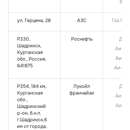
92
ул. Герцена, 28
АЗС
Газ СПБ
Р330,
Роснефть
ДТ
Шадринск,
Аи-95
Курганская
Аи-92
обл., Россия,
641875
Аи-10
Р354, 184 км,
Лукойл
ДТ
Курганская
франчайзи
Аи-95
обл.,
Аи-92
Шадринский
р-он, б.н.п.
г.Шадринск,6
км от города,