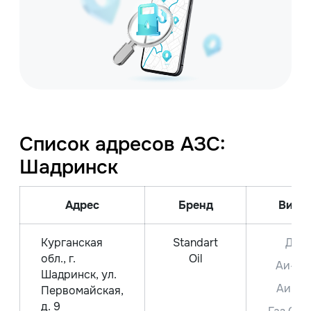
Список адресов АЗС:
Шадринск
Адрес
Бренд
Вид т
Курганская
Standart
ДТ
обл., г.
Oil
Аи-95
Шадринск, ул.
Аи-92
Первомайская,
д. 9