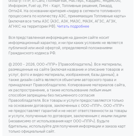
оплату: ППР, Е1 Card, Полный бак, Мастерс, Кардекс, ЯндексGo,
Инфорком, Fuel up, РН - Карт, Топливные решения, Ликард,
Опти24. На основании критерия «лидер в сегменте топливного
процессинга по количеству АЗС, принимающих Топливные карты»
(включая все типы АЗС (АЗС, АЗК, МАЗС, МАЗК, АГЗС, АГЗК,
АГНКС на территории РФ).
Читать подробнее
Вся представленная информация на данном сайте носит
информационный характер, и ни при каких условиях не является
публичной или иной офертой, определяемой положениями
Гражданского кодекса РФ.
© 2000 - 2026, ООО «ППР» (Правообладатель). Все материалы,
размещенные на сайте (включая название и описание товаров и
услуг, фото и видео материалы, изображения, базы данных), а
также дизайн сайта являются объектами авторского права и
принадлежат Правообладателю. Копирование материалов сайта,
их распространение, а также использование любым иным
способом запрещены без письменного согласия
Правообладателя. Все товары и услуги предоставляются только
на основании договоров, заключенных с ООО «ППР». ООО «ППР»
не предоставляет гарантий и не несет ответственности за товары
и услуги, полученные по договорам, заключенным с иными лицами
(независимо от использования карт ООО «ППР»). Будьте
бдительны, используйте для получения информации и заказа карт
только официальный сайт.