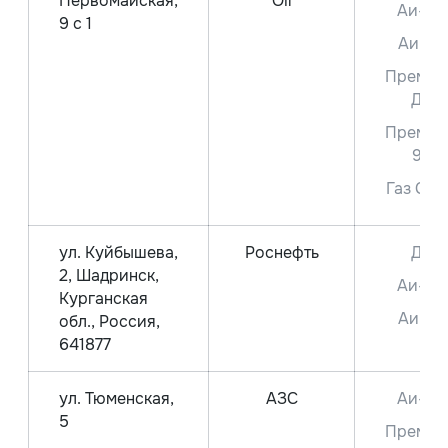
Первомайская,
Oil
Аи-95
9 с 1
Аи-92
Премиу
ДТ
Премиу
92
Газ СПБ
ул. Куйбышева,
Роснефть
ДТ
2, Шадринск,
Аи-95
Курганская
Аи-92
обл., Россия,
641877
ул. Тюменская,
АЗС
Аи-95
5
Премиу