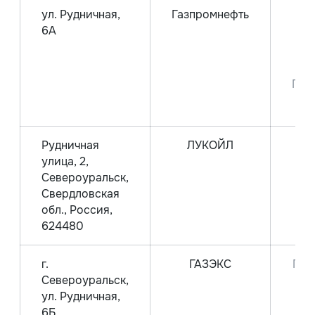
ул. Рудничная,
Газпромнефть
6А
Аи
Аи
Пре
Рудничная
ЛУКОЙЛ
улица, 2,
Аи
Североуральск,
Аи
Свердловская
обл., Россия,
624480
г.
ГАЗЭКС
Газ
Североуральск,
ул. Рудничная,
6Б