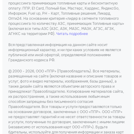
процессинга принимающих топливные карты и бесконтактную
оплату: ППР, Е1 Card, Полный бак, Мастерс, Кардекс, ЯндексGo,
Инфорком, Fuel up, РН - Карт, Топливные решения, Ликард,
Опти24. На основании критерия «лидер в сегменте топливного
процессинга по количеству АЗС, принимающих Топливные карты»
(включая все типы АЗС (АЗС, АЗК, МАЗС, МАЗК, АГЗС, АГЗК,
АГНКС на территории РФ).
Читать подробнее
Вся представленная информация на данном сайте носит
информационный характер, и ни при каких условиях не является
публичной или иной офертой, определяемой положениями
Гражданского кодекса РФ.
© 2000 - 2026, ООО «ППР» (Правообладатель). Все материалы,
размещенные на сайте (включая название и описание товаров и
услуг, фото и видео материалы, изображения, базы данных), а
также дизайн сайта являются объектами авторского права и
принадлежат Правообладателю. Копирование материалов сайта,
их распространение, а также использование любым иным
способом запрещены без письменного согласия
Правообладателя. Все товары и услуги предоставляются только
на основании договоров, заключенных с ООО «ППР». ООО «ППР»
не предоставляет гарантий и не несет ответственности за товары
и услуги, полученные по договорам, заключенным с иными лицами
(независимо от использования карт ООО «ППР»). Будьте
бдительны, используйте для получения информации и заказа карт