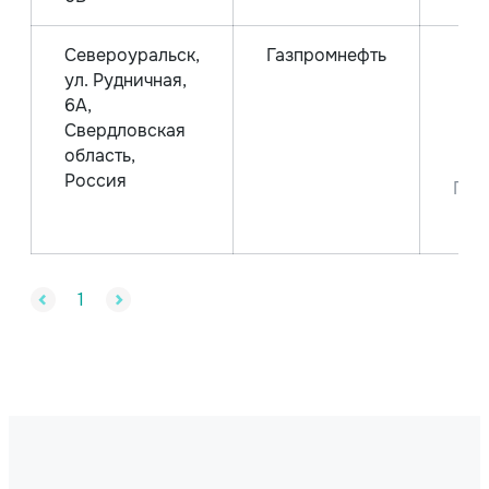
Североуральск,
Газпромнефть
ул. Рудничная,
Ле
6А,
Аи
Свердловская
Аи
область,
Россия
Пре
1