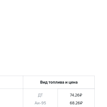
Вид топлива и цена
ДТ
74.26₽
Аи-95
68.26₽