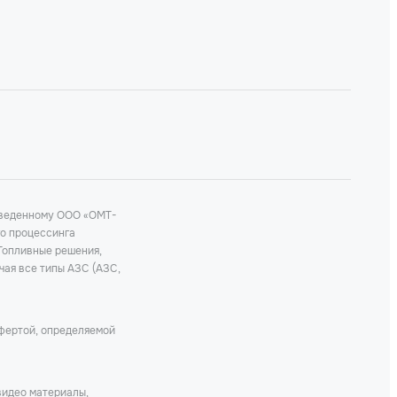
роведенному ООО «ОМТ-
го процессинга
 Топливные решения,
чая все типы АЗС (АЗС,
офертой, определяемой
видео материалы,