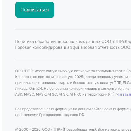
Подписаться
Политика обработки персональных данных ООО «ППР»
Ка
Годовая консолидированная финансовая отчетность ООО 
ООО "ППР" имеет самую широкую сеть приема топливных карт в Р
Консалт», по состоянию на август 2025., среди основных участни
принимающих топливные карты и бесконтактную оплату: ППР, Е1 Car
Ликард, Опти24. На основании критерия «лидер в сегменте топлив
АЗК, МАЗС, МАЗК, АГЗС, АГЗК, АГНКС на территории РФ).
Читать 
Вся представленная информация на данном сайте носит информацио
положениями Гражданского кодекса РФ.
© 2000 - 2026, ООО «ППР» (Правообладатель). Все материалы, раз