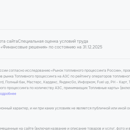
рта сайта
Специальная оценка условий труда
«Финансовые решения» по состоянию на 31.12.2025
оссии согласно исследованию «Рынок топливного процессинга России», п
ков рынка Топливного процессинга на АЗС по рейтингу операторов топливно
d, Полный бак, Мастерс, Кардекс, ЯндексGo, Инфорком, Fuel up, РН - Карт,
ного процессинга по количеству АЗС, принимающих Топливные карты» (вклю
подробнее
нный характер, и ни при каких условиях не является публичной или иной 
мещенные на сайте (включая название и описание товаров и услуг, фото и 