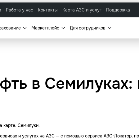
а
Работа у нас
Контакты
Карта АЗС и услуг
Поддержка
рахование
Маркетплейс
Для сотрудников
фть в Семилуках:
а карте: Семилуки.
ервисах и услугах на АЗС — с помощью сервиса АЗС-Локатор, пр