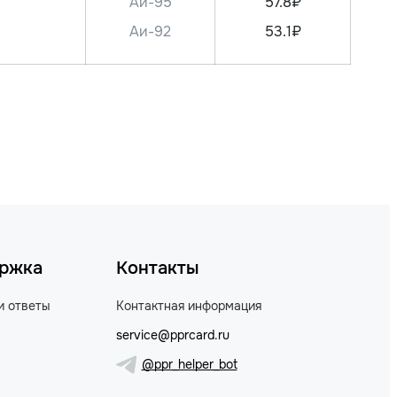
Аи-95
57.8₽
Аи-92
53.1₽
ржка
Контакты
и ответы
Контактная информация
service@pprcard.ru
@ppr_helper_bot