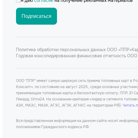
Я даю
согласие
на получение рекламных материалов
Подписаться
Политика обработки персональных данных ООО «ППР»
Ка
Годовая консолидированная финансовая отчетность ООО 
ООО "ППР" имеет самую широкую сеть приема топливных карт в Р
Консалт», по состоянию на август 2025., среди основных участни
принимающих топливные карты и бесконтактную оплату: ППР, Е1 Car
Ликард, Опти24. На основании критерия «лидер в сегменте топлив
АЗК, МАЗС, МАЗК, АГЗС, АГЗК, АГНКС на территории РФ).
Читать 
Вся представленная информация на данном сайте носит информацио
положениями Гражданского кодекса РФ.