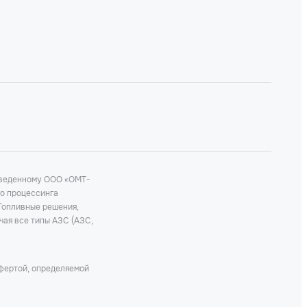
роведенному ООО «ОМТ-
го процессинга
 Топливные решения,
чая все типы АЗС (АЗС,
офертой, определяемой