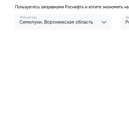
Пользуетесь заправками Роснефть и хотите экономить н
Мой регион
За
Семилуки, Воронежская область
Р