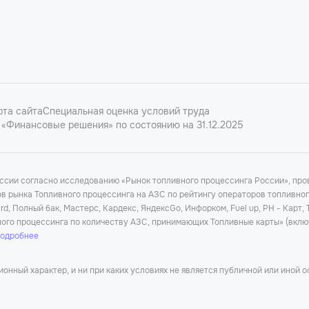
рта сайта
Специальная оценка условий труда
«Финансовые решения» по состоянию на 31.12.2025
оссии согласно исследованию «Рынок топливного процессинга России», п
ков рынка Топливного процессинга на АЗС по рейтингу операторов топливно
d, Полный бак, Мастерс, Кардекс, ЯндексGo, Инфорком, Fuel up, РН - Карт,
ного процессинга по количеству АЗС, принимающих Топливные карты» (вклю
подробнее
нный характер, и ни при каких условиях не является публичной или иной 