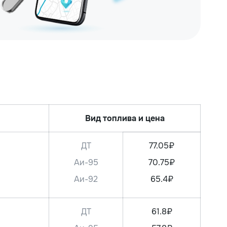
Вид топлива и цена
ДТ
77.05₽
Аи-95
70.75₽
Аи-92
65.4₽
ДТ
61.8₽