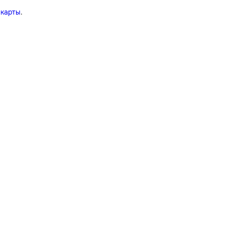
 карты
.