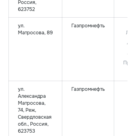
Россия,
623752
ул.
Газпромнефть
Д
Матросова, 89
Лет
Аи-
Аи-
Прем
9
ул.
Газпромнефть
Александра
Матросова,
74, Реж,
Свердловская
обл., Россия,
623753