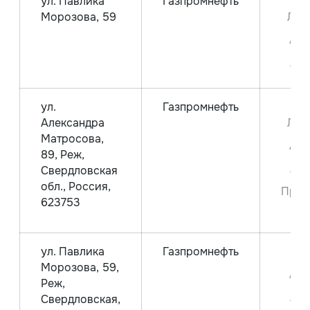
ул. Павлика
Газпромнефть
Д
Морозова, 59
Лет
Аи-
Аи-
ул.
Газпромнефть
Д
Александра
Лет
Матросова,
Аи-
89, Реж,
Аи-
Свердловская
обл., Россия,
Прем
623753
9
ул. Павлика
Газпромнефть
Д
Морозова, 59,
Аи-
Реж,
Аи-
Свердловская,