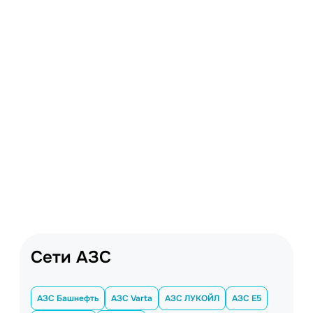
Сети АЗС
АЗС Башнефть
АЗС Varta
АЗС ЛУКОЙЛ
АЗС E5