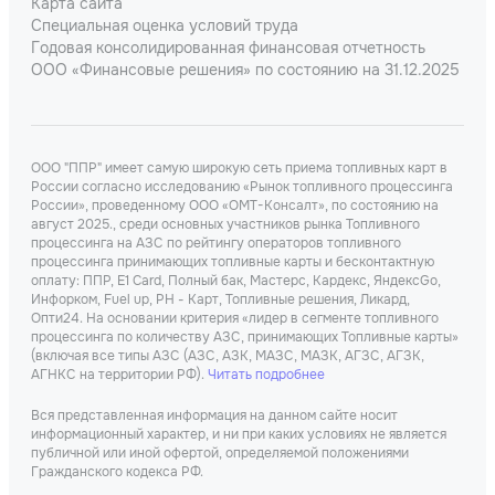
Карта сайта
Специальная оценка условий труда
Годовая консолидированная финансовая отчетность
ООО «Финансовые решения» по состоянию на 31.12.2025
ООО "ППР" имеет самую широкую сеть приема топливных карт в
России согласно исследованию «Рынок топливного процессинга
России», проведенному ООО «ОМТ-Консалт», по состоянию на
август 2025., среди основных участников рынка Топливного
процессинга на АЗС по рейтингу операторов топливного
процессинга принимающих топливные карты и бесконтактную
оплату: ППР, Е1 Card, Полный бак, Мастерс, Кардекс, ЯндексGo,
Инфорком, Fuel up, РН - Карт, Топливные решения, Ликард,
Опти24. На основании критерия «лидер в сегменте топливного
процессинга по количеству АЗС, принимающих Топливные карты»
(включая все типы АЗС (АЗС, АЗК, МАЗС, МАЗК, АГЗС, АГЗК,
АГНКС на территории РФ).
Читать подробнее
Вся представленная информация на данном сайте носит
информационный характер, и ни при каких условиях не является
публичной или иной офертой, определяемой положениями
Гражданского кодекса РФ.