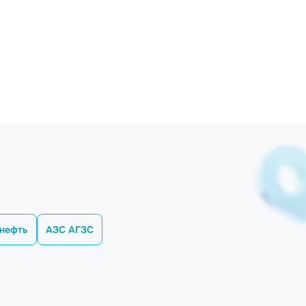
нефть
АЗС АГЗС