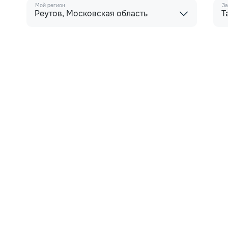
Мой регион
За
Реутов, Московская область
Т