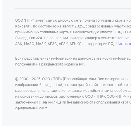
ООО "ППР" имеет самую широкую сеть приема топливных карт в Р
Консалт», по состоянию на август 2025., среди основных участни
принимающих топливные карты и бесконтактную оплату: ППР, Е1 Car
Ликард, Опти24. На основании критерия «лидер в сегменте топлив
АЗК, МАЗС, МАЗК, АГЗС, АГЗК, АГНКС на территории РФ).
Читать 
Вся представленная информация на данном сайте носит информацио
положениями Гражданского кодекса РФ.
© 2000 - 2026, ООО «ППР» (Правообладатель). Все материалы, раз
изображения, базы данных), а также дизайн сайта являются объек
распространение, а также использование любым иным способом за
на основании договоров, заключенных с ООО «ППР». ООО «ППР» не 
заключенным с иными лицами (независимо от использования карт О
официальный сайт.