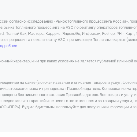
оссии согласно исследованию «Рынок топливного процессинга России», п
ков рынка Топливного процессинга на АЗС по рейтингу операторов топливно
d, Полный бак, Мастерс, Кардекс, ЯндексGo, Инфорком, Fuel up, РН - Карт,
ного процессинга по количеству АЗС, принимающих Топливные карты» (вклю
подробнее
нный характер, и ни при каких условиях не является публичной или иной 
мещенные на сайте (включая название и описание товаров и услуг, фото и 
тами авторского права и принадлежат Правообладателю. Копирование матер
прещены без письменного согласия Правообладателя. Все товары и услуги
предоставляет гарантий и не несет ответственности за товары и услуги, п
ОО «ППР»). Будьте бдительны, используйте для получения информации и за