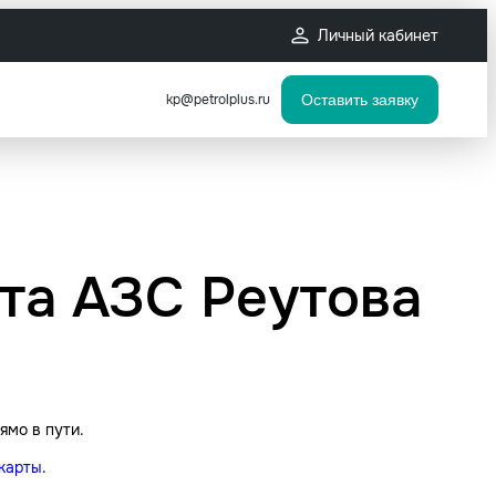
Личный кабинет
kp@petrolplus.ru
Оставить заявку
рта АЗС Реутова
ямо в пути.
карты
.