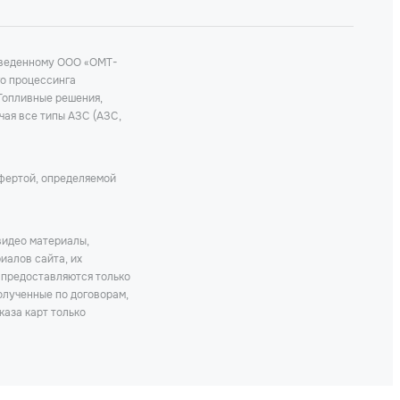
роведенному ООО «ОМТ-
го процессинга
 Топливные решения,
чая все типы АЗС (АЗС,
офертой, определяемой
видео материалы,
иалов сайта, их
 предоставляются только
олученные по договорам,
каза карт только