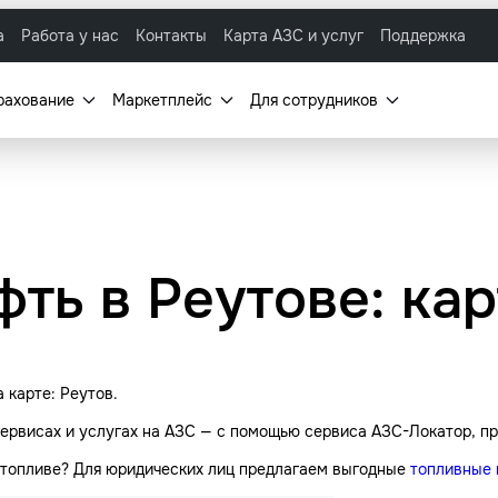
а
Работа у нас
Контакты
Карта АЗС и услуг
Поддержка
рахование
Маркетплейс
Для сотрудников
фть в Реутове: ка
 карте: Реутов.
ервисах и услугах на АЗС — с помощью сервиса АЗС-Локатор, пр
а топливе? Для юридических лиц предлагаем выгодные
топливные 