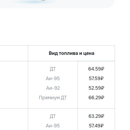
Вид топлива и цена
ДТ
64.59₽
Аи-95
57.59₽
Аи-92
52.59₽
Премиум ДТ
66.29₽
ДТ
63.29₽
Аи-95
57.49₽