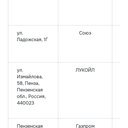
Га
ул.
Союз
Ладожская, 1Г
А
А
ул.
ЛУКОЙЛ
Измайлова,
А
58, Пенза,
А
Пензенская
обл., Россия,
Га
440023
А
Пензенская
Газпром
Га