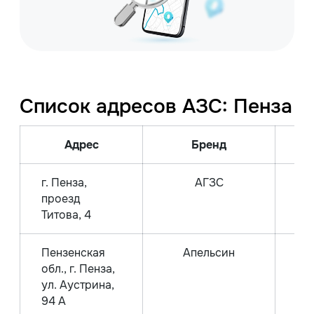
Список адресов АЗС: Пенза
Адрес
Бренд
В
г. Пенза,
АГЗС
Га
проезд
Титова, 4
Пензенская
Апельсин
обл., г. Пенза,
А
ул. Аустрина,
А
94 А