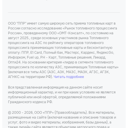
ООО "ППР" имеет самую широкую сеть приема топливных карт в
России согласно исследованию «Рынок топливного процессинга
России», проведенному ООО «ОМТ-Консалт», по состоянию на
август 2025., среди основных участников рынка Топливного
процессинга на АЗС по рейтингу операторов топливного
процессинга принимающих топливные карты и бесконтактную
оплату: ППР, Е1 Card, Полный бак, Мастерс, Кардекс, ЯндексGo,
Инфорком, Fuel up, РН - Карт, Топливные решения, Ликард,
Опти24. На основании критерия «лидер в сегменте топливного
процессинга по количеству АЗС, принимающих Топливные карты»
(включая все типы АЗС (АЗС, АЗК, МАЗС, МАЗК, АГЗС, АГЗК,
АГНКС на территории РФ).
Читать подробнее
Вся представленная информация на данном сайте носит
информационный характер, и ни при каких условиях не является
публичной или иной офертой, определяемой положениями
Гражданского кодекса РФ.
© 2000 - 2026, ООО «ППР» (Правообладатель). Все материалы,
размещенные на сайте (включая название и описание товаров и
услуг, фото и видео материалы, изображения, базы данных), а
также дизайн сайта являются объектами авторского права и