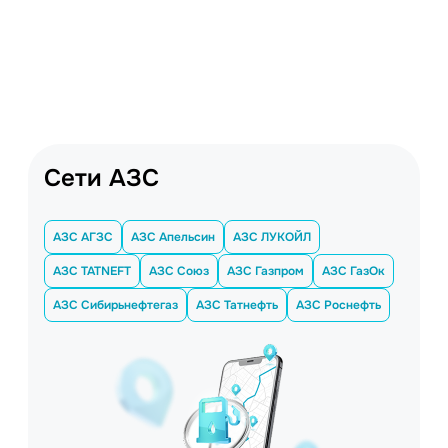
Сети АЗС
АЗС АГЗС
АЗС Апельсин
АЗС ЛУКОЙЛ
АЗС TATNEFT
АЗС Союз
АЗС Газпром
АЗС ГазОк
АЗС Сибирьнефтегаз
АЗС Татнефть
АЗС Роснефть