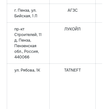
г. Пенза, ул.
АГЗС
Га
Бийская, 1 Л
пр-кт
ЛУКОЙЛ
Строителей, 11
А
д, Пенза,
А
Пензенская
обл., Россия,
А
440066
ул. Рябова, 1К
TATNEFT
А
А
Пр
Пр