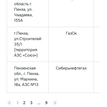
область г.
Пенза, ул.
Чаадаева,
155А
г.Пенза,
ГазОк
Га
ул.Строителей
35/1
(территория
АЗС «Союз»)
Пензенская
Сибирьнефтегаз
обл., г. Пенза,
А
ул. Маркина,
А
18а, АЗС №13
1
2
3
9
...