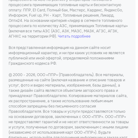
процессинга принимающих топливные карты и бесконтактную
оплату: ППР, Е1 Card, Полный бак, Мастерс, Кардекс, ЯндексGo,
Инфорком, Fuel up, РН - Карт, Топливные решения, Ликард,
Опти24. На основании критерия «лидер в сегменте топливного
процессинга по количеству АЗС, принимающих Топливные карты»
(включая все типы АЗС (АЗС, АЗК, МАЗС, МАЗК, АГЗС, АГЗК,
АГНКС на территории РФ).
Читать подробнее
Вся представленная информация на данном сайте носит
информационный характер, и ни при каких условиях не является
публичной или иной офертой, определяемой положениями
Гражданского кодекса РФ.
© 2000 - 2026, ООО «ППР» (Правообладатель). Все материалы,
размещенные на сайте (включая название и описание товаров и
услуг, фото и видео материалы, изображения, базы данных), а
также дизайн сайта являются объектами авторского права и
принадлежат Правообладателю. Копирование материалов сайта,
их распространение, а также использование любым иным
способом запрещены без письменного согласия
Правообладателя. Все товары и услуги предоставляются только
на основании договоров, заключенных с ООО «ППР». ООО «ППР»
не предоставляет гарантий и не несет ответственности за товары
и услуги, полученные по договорам, заключенным с иными лицами
(независимо от использования карт ООО «ППР»). Будьте
бдительны, используйте для получения информации и заказа карт