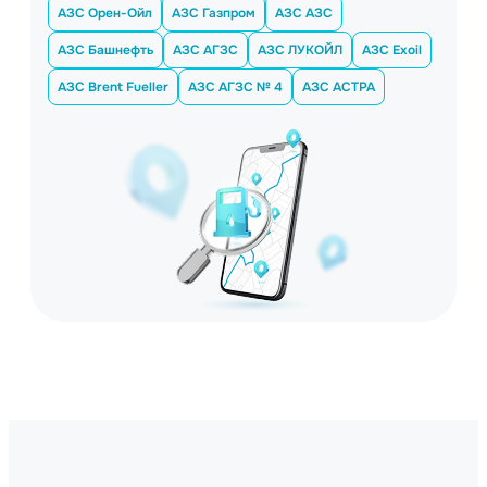
АЗС Орен-Ойл
АЗС Газпром
АЗС АЗС
АЗС Башнефть
АЗС АГЗС
АЗС ЛУКОЙЛ
АЗС Exoil
АЗС Brent Fueller
АЗС АГЗС № 4
АЗС АСТРА