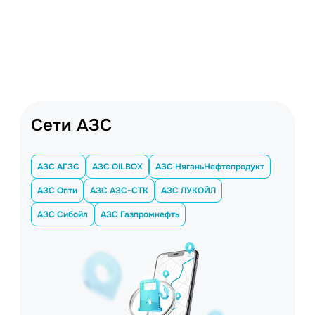
Сети АЗС
АЗС АГЗС
АЗС OILBOX
АЗС НяганьНефтепродукт
АЗС Опти
АЗС АЗС-СТК
АЗС ЛУКОЙЛ
АЗС Сибойл
АЗС Газпромнефть