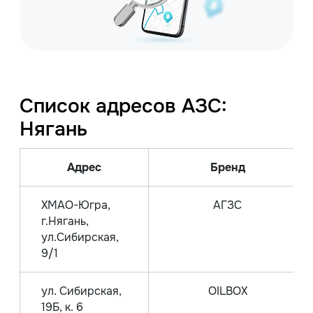
Список адресов АЗС:
Нягань
Адрес
Бренд
ХМАО-Югра,
АГЗС
г.Нягань,
ул.Сибирская,
9/1
ул. Сибирская,
OILBOX
19Б, к. 6