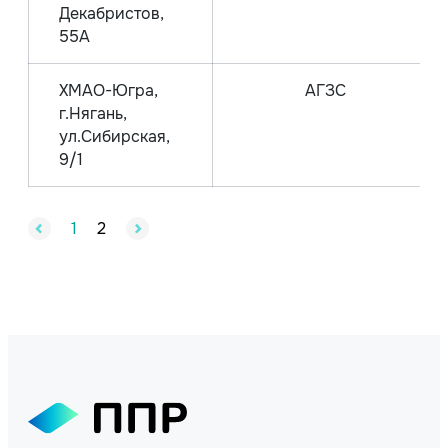
Декабристов,
55А
ХМАО-Югра,
АГЗС
г.Нягань,
ул.Сибирская,
9/1
1
2