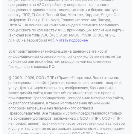
процессинга на АЗС по рейтингу операторов топливного
процессинга принимающих топливные карты и бесконтактную
оплату: ППР, Е1 Card, Полный бак, Мастерс, Кардекс, ЯндексGo,
Инфорком, Fuel up, РН - Карт, Топливные решения, Ликард,
Опти24. На основании критерия «лидер в сегменте топливного
процессинга по количеству АЗС, принимающих Топливные карты»
(включая все типы АЗС (АЗС, АЗК, МАЗС, МАЗК, АГЗС, АГЗК,
АГНКС на территории РФ).
Читать подробнее
Вся представленная информация на данном сайте носит
информационный характер, и ни при каких условиях не является
публичной или иной офертой, определяемой положениями
Гражданского кодекса РФ.
© 2000 - 2026, ООО «ППР» (Правообладатель). Все материалы,
размещенные на сайте (включая название и описание товаров и
услуг, фото и видео материалы, изображения, базы данных), а
также дизайн сайта являются объектами авторского права и
принадлежат Правообладателю. Копирование материалов сайта,
их распространение, а также использование любым иным
способом запрещены без письменного согласия
Правообладателя. Все товары и услуги предоставляются только
на основании договоров, заключенных с ООО «ППР». ООО «ППР»
не предоставляет гарантий и не несет ответственности за товары
и услуги, полученные по договорам, заключенным с иными лицами
(независимо от использования карт ООО «ППР»). Будьте