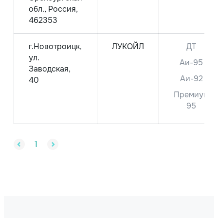
обл., Россия,
462353
г.Новотроицк,
ЛУКОЙЛ
ДТ
ул.
Аи-95
Заводская,
Аи-92
40
Премиум
95
1