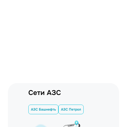
Сети АЗС
АЗС Башнефть
АЗС Петрол