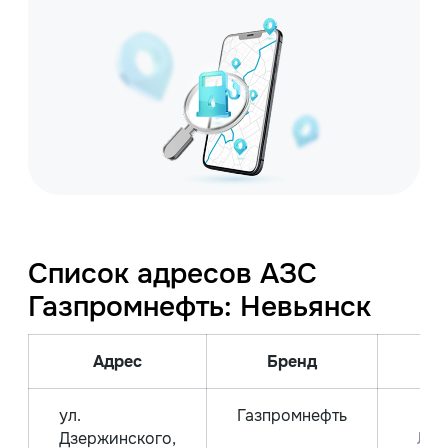
Список адресов АЗС
Газпромнефть: Невьянск
Адрес
Бренд
Ви
ул.
Газпромнефть
Д
Дзержинского,
Лет