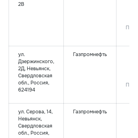
2В
Аи
Аи
Пре
9
ул.
Газпромнефть
Д
Дзержинского,
Аи
2Д, Невьянск,
Аи
Свердловская
обл., Россия,
Пре
624194
9
ул. Серова, 14,
Газпромнефть
Д
Невьянск,
Аи
Свердловская
Аи
обл., Россия,