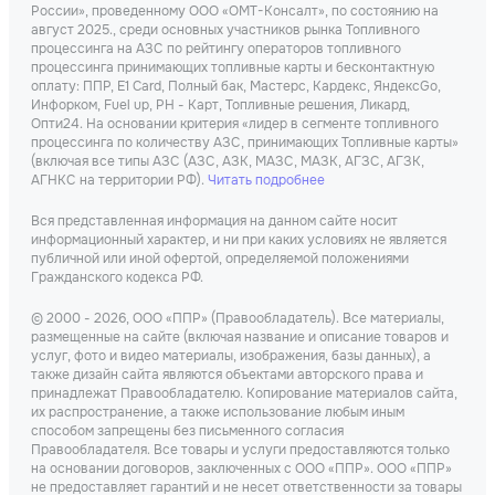
России», проведенному ООО «ОМТ-Консалт», по состоянию на
август 2025., среди основных участников рынка Топливного
процессинга на АЗС по рейтингу операторов топливного
процессинга принимающих топливные карты и бесконтактную
оплату: ППР, Е1 Card, Полный бак, Мастерс, Кардекс, ЯндексGo,
Инфорком, Fuel up, РН - Карт, Топливные решения, Ликард,
Опти24. На основании критерия «лидер в сегменте топливного
процессинга по количеству АЗС, принимающих Топливные карты»
(включая все типы АЗС (АЗС, АЗК, МАЗС, МАЗК, АГЗС, АГЗК,
АГНКС на территории РФ).
Читать подробнее
Вся представленная информация на данном сайте носит
информационный характер, и ни при каких условиях не является
публичной или иной офертой, определяемой положениями
Гражданского кодекса РФ.
© 2000 - 2026, ООО «ППР» (Правообладатель). Все материалы,
размещенные на сайте (включая название и описание товаров и
услуг, фото и видео материалы, изображения, базы данных), а
также дизайн сайта являются объектами авторского права и
принадлежат Правообладателю. Копирование материалов сайта,
их распространение, а также использование любым иным
способом запрещены без письменного согласия
Правообладателя. Все товары и услуги предоставляются только
на основании договоров, заключенных с ООО «ППР». ООО «ППР»
не предоставляет гарантий и не несет ответственности за товары