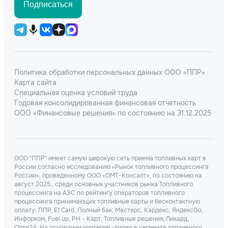
Подписаться
Политика обработки персональных данных ООО «ППР»
Карта сайта
Специальная оценка условий труда
Годовая консолидированная финансовая отчетность
ООО «Финансовые решения» по состоянию на 31.12.2025
ООО "ППР" имеет самую широкую сеть приема топливных карт в
России согласно исследованию «Рынок топливного процессинга
России», проведенному ООО «ОМТ-Консалт», по состоянию на
август 2025., среди основных участников рынка Топливного
процессинга на АЗС по рейтингу операторов топливного
процессинга принимающих топливные карты и бесконтактную
оплату: ППР, Е1 Card, Полный бак, Мастерс, Кардекс, ЯндексGo,
Инфорком, Fuel up, РН - Карт, Топливные решения, Ликард,
Опти24. На основании критерия «лидер в сегменте топливного