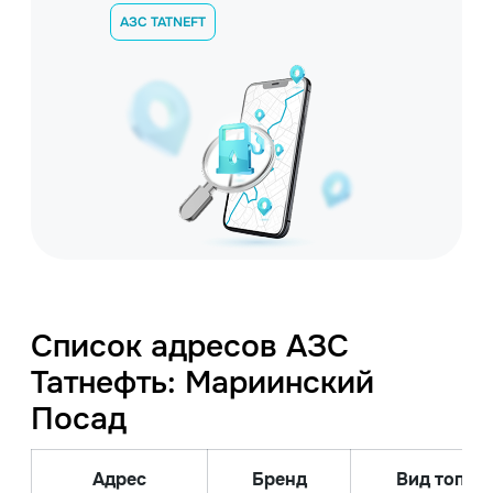
АЗС TATNEFT
Список адресов АЗС
Татнефть: Мариинский
Посад
Адрес
Бренд
Вид топлив