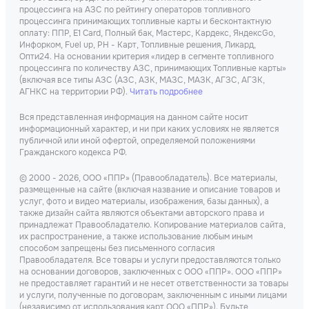
процессинга на АЗС по рейтингу операторов топливного
процессинга принимающих топливные карты и бесконтактную
оплату: ППР, Е1 Card, Полный бак, Мастерс, Кардекс, ЯндексGo,
Инфорком, Fuel up, РН - Карт, Топливные решения, Ликард,
Опти24. На основании критерия «лидер в сегменте топливного
процессинга по количеству АЗС, принимающих Топливные карты»
(включая все типы АЗС (АЗС, АЗК, МАЗС, МАЗК, АГЗС, АГЗК,
АГНКС на территории РФ).
Читать подробнее
Вся представленная информация на данном сайте носит
информационный характер, и ни при каких условиях не является
публичной или иной офертой, определяемой положениями
Гражданского кодекса РФ.
© 2000 - 2026, ООО «ППР» (Правообладатель). Все материалы,
размещенные на сайте (включая название и описание товаров и
услуг, фото и видео материалы, изображения, базы данных), а
также дизайн сайта являются объектами авторского права и
принадлежат Правообладателю. Копирование материалов сайта,
их распространение, а также использование любым иным
способом запрещены без письменного согласия
Правообладателя. Все товары и услуги предоставляются только
на основании договоров, заключенных с ООО «ППР». ООО «ППР»
не предоставляет гарантий и не несет ответственности за товары
и услуги, полученные по договорам, заключенным с иными лицами
(независимо от использования карт ООО «ППР»). Будьте