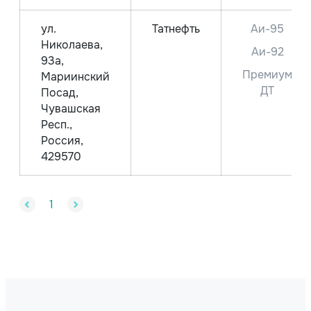
ул.
Татнефть
Аи-95
Николаева,
Аи-92
93а,
Премиум
Мариинский
ДТ
Посад,
Чувашская
Респ.,
Россия,
429570
1