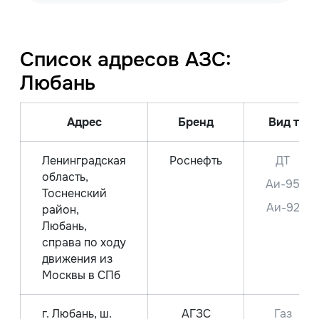
Список адресов АЗС:
Любань
Адрес
Бренд
Вид топл
Ленинградская
Роснефть
ДТ
область,
Аи-95
Тосненский
Аи-92
район,
Любань,
справа по ходу
движения из
Москвы в СПб
г. Любань, ш.
АГЗС
Газ