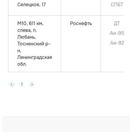
Селецкое, 17
СПБТ
М10, 611 км,
Роснефть
ДТ
слева, п.
Аи-95
Любань,
Аи-92
Тосненский р-
н,
Ленинградская
обл.
1