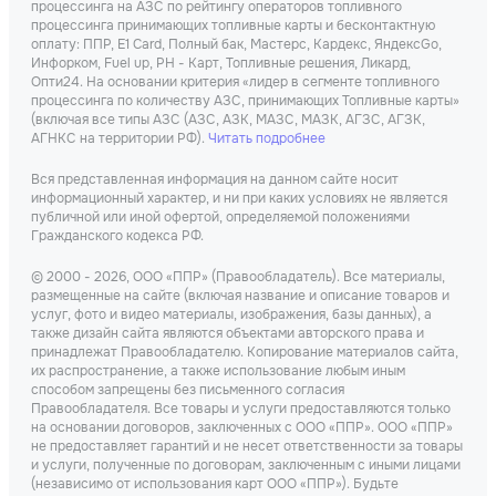
процессинга на АЗС по рейтингу операторов топливного
процессинга принимающих топливные карты и бесконтактную
оплату: ППР, Е1 Card, Полный бак, Мастерс, Кардекс, ЯндексGo,
Инфорком, Fuel up, РН - Карт, Топливные решения, Ликард,
Опти24. На основании критерия «лидер в сегменте топливного
процессинга по количеству АЗС, принимающих Топливные карты»
(включая все типы АЗС (АЗС, АЗК, МАЗС, МАЗК, АГЗС, АГЗК,
АГНКС на территории РФ).
Читать подробнее
Вся представленная информация на данном сайте носит
информационный характер, и ни при каких условиях не является
публичной или иной офертой, определяемой положениями
Гражданского кодекса РФ.
© 2000 - 2026, ООО «ППР» (Правообладатель). Все материалы,
размещенные на сайте (включая название и описание товаров и
услуг, фото и видео материалы, изображения, базы данных), а
также дизайн сайта являются объектами авторского права и
принадлежат Правообладателю. Копирование материалов сайта,
их распространение, а также использование любым иным
способом запрещены без письменного согласия
Правообладателя. Все товары и услуги предоставляются только
на основании договоров, заключенных с ООО «ППР». ООО «ППР»
не предоставляет гарантий и не несет ответственности за товары
и услуги, полученные по договорам, заключенным с иными лицами
(независимо от использования карт ООО «ППР»). Будьте